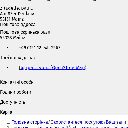
Zitadelle, Bau C
Am 87er Denkmal
55131 Mainz
Поштова адреса
Поштова скринька 3820
55028 Mainz
Телефон,
+49 6131 12 ext. 3367
факс
та
Твій шлях до нас
адреса
електронної
Відкрита мапа (OpenStreetMap)
(
пошти
В
і
Контактні особи
д
к
Години роботи
р
и
Доступність
в
а
Карта
є
Ти
т
Головна сторінка
Скористайтеся послугою
Ваш запит
тут:
ь
Геодезія та геоінформація
Офіс комітету з питань пер