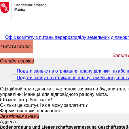
На
головну
Перейти до змісту
сторінку
Офіс комітету з питань перерозподілу земельних ділянок 
читати вголос
Запит п
Онлайн-сервіси
Подати заявку на отримання плану ділянки та/або 
Подати заяву на отримання плану земельної ділянки
Офіційний план ділянки є частиною заявки на будівництво, 
управлінні Майнца для відповідного району міста.
Що мені потрібно знати?
Скільки це коштує і як я можу заплатити?
Форми, листівки, посилання
Зв'яжіться з нами
Адреса
Bodenordnung und Liegenschaftsvermessung Geschäftsstel