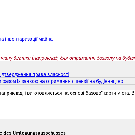
та інвентаризації майна
лану ділянки (наприклад, для отримання дозволу на буді
підтвердження права власності
(
В
 разом із заявою на отримання ліцензії на будівництво
(
і
В
д
і
наприклад, і виготовляється на основі базової карти міста.
к
д
р
к
и
р
в
и
а
в
є
а
т
є
le des Umlegungsausschusses