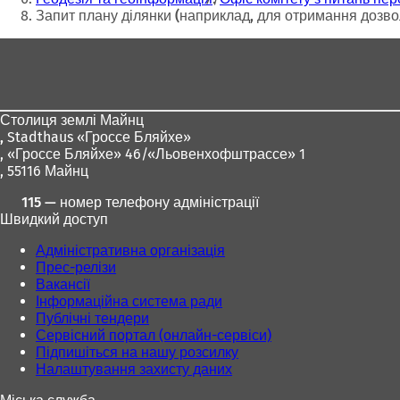
с
Запит плану ділянки (наприклад, для отримання дозво
я
Зона
в
н
для
о
ніг
в
і
Столиця землі Майнц
й
,
Stadthaus «Гроссе Бляйхе»
в
, «Гроссе Бляйхе» 46/«Льовенхофштрассе» 1
к
, 55116 Майнц
л
а
115 — номер телефону адміністрації
д
Швидкий доступ
ц
Адміністративна організація
і
Прес-релізи
)
Вакансії
Інформаційна система ради
Публічні тендери
Сервісний портал (онлайн-сервіси)
Підпишіться на нашу розсилку
Налаштування захисту даних