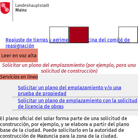
A
la
Saltar al contenido
página
de
inicio
Reajuste de tierras y agrimensura Oficina del comité de
reasignación
leer en voz alta
Solicitar un plano del emplazamiento (por ejemplo, para una
solicitud de construcción)
Servicios en línea
Solicitar un plano del emplazamiento y/o una
prueba de propiedad
(
S
Solicitar un plano de emplazamiento con la solicitud
e
de licencia de obras
(
a
S
b
e
El plano oficial del solar forma parte de una solicitud de
r
a
construcción, por ejemplo, y se elabora a partir del plano
e
b
base de la ciudad. Puede solicitarlo en la autoridad de
e
r
construcción de Maguncia para la zona de la ciudad.