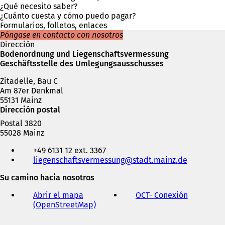
n
e
¿Qué necesito saber?
u
e
¿Cuánto cuesta y cómo puedo pagar?
n
n
Formularios, folletos, enlaces
a
u
Póngase en contacto con nosotros
n
n
Dirección
u
a
Bodenordnung und Liegenschaftsvermessung
e
n
Geschäftsstelle des Umlegungsausschusses
v
u
a
Zitadelle, Bau C
e
p
Am 87er Denkmal
v
e
55131 Mainz
a
s
Dirección postal
p
t
e
Postal 3820
a
s
55028 Mainz
ñ
t
Teléfono,
a
a
+49 6131 12 ext. 3367
fax
)
ñ
liegenschaftsvermessung
stadt.mainz
de
y
a
dirección
Su camino hacia nosotros
)
de
correo
Abrir el mapa
OCT
- Conexión
(
electrónico
(OpenStreetMap)
(
S
S
e
e
a