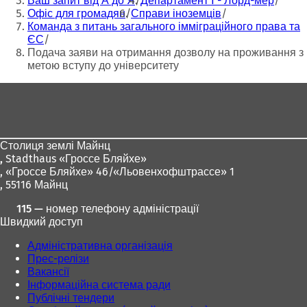
Ваш запит від А до Я
Департамент I - Лорд-мер
а
а
Офіс для громадян
Справи іноземців
є
є
Команда з питань загального імміграційного права та
т
т
ЄС
ь
ь
Подача заяви на отримання дозволу на проживання з
с
с
метою вступу до університету
я
я
в
в
Зона
н
н
для
о
о
в
в
ніг
і
і
Столиця землі Майнц
й
й
,
Stadthaus «Гроссе Бляйхе»
в
в
, «Гроссе Бляйхе» 46/«Льовенхофштрассе» 1
к
к
, 55116 Майнц
л
л
а
а
115 — номер телефону адміністрації
д
д
Швидкий доступ
ц
ц
і
і
Адміністративна організація
)
)
Прес-релізи
Вакансії
Інформаційна система ради
Публічні тендери