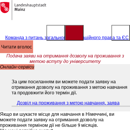
На
головну
Перейти до змісту
сторінку
Команда з питань загального імміграційного права та ЄС
читати вголос
Подача заяви на отримання дозволу на проживання з
метою вступу до університету
Онлайн-сервіси
За цим посиланням ви можете подати заявку на
отримання дозволу на проживання з метою навчання
та продовжити його термін дії.
Дозвіл на проживання з метою навчання, заява
(
В
і
Якщо ви шукаєте місце для навчання в Німеччині, ви
д
можете подати заявку на отримання дозволу на
к
проживання терміном дії не більше 9 місяців.