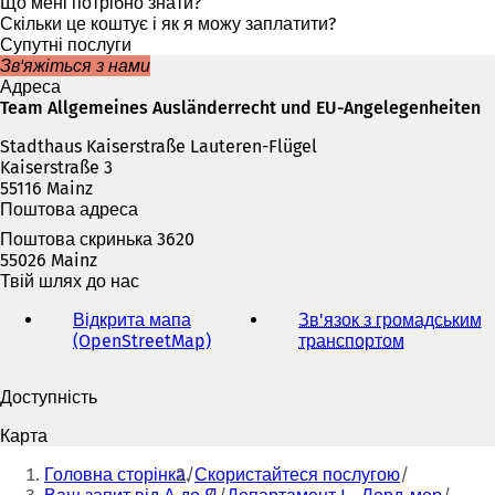
р
Що мені потрібно знати?
и
Скільки це коштує і як я можу заплатити?
в
Супутні послуги
а
Зв'яжіться з нами
є
Адреса
т
Team Allgemeines Ausländerrecht und EU-Angelegenheiten
ь
Stadthaus Kaiserstraße Lauteren-Flügel
с
Kaiserstraße 3
я
55116 Mainz
в
Поштова адреса
н
о
Поштова скринька 3620
в
55026 Mainz
і
Твій шлях до нас
й
в
Відкрита мапа
Зв'язок з громадським
к
(OpenStreetMap)
(
транспортом
(
л
В
В
а
і
і
Доступність
д
д
д
ц
к
к
Карта
і
р
р
Ти
)
и
и
Головна сторінка
Скористайтеся послугою
тут:
в
в