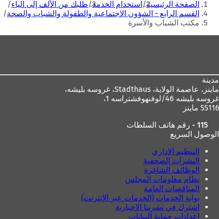
الصفحة الرئيسية
استخدام الخدمة
طلبك من الألف إلى الياء
هنا
القسم الرابع - الشؤون الاجتماعية والطفولة والشباب والصحة
مكتب الشباب والأسرة
منطقة
القدم
مدينة
ماينز، عاصمة الولاية،
Stadthaus، غروسه بليشه،
غروسه بليشه 46/لوفنهوفشتراسه 1،
55116 ماينز
115 - رقم هاتف السلطات
الوصول السريع
التنظيم الإداري
النشرات الصحفية
الوظائف الشاغرة
نظام معلومات المجلس
المناقصات العامة
بوابة الخدمات (الخدمات عبر الإنترنت)
اشترك في نشرتنا الإخبارية
إعدادات حماية البيانات