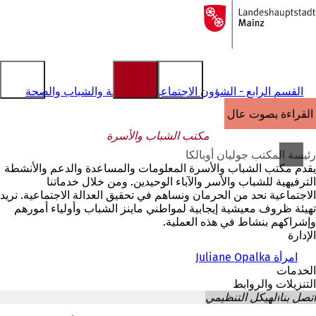
إلى
الصفحة
الانتقال إلى المحتوى
الرئيسية
القسم الرابع - الشؤون الاجتماعية والطفولة والشباب والصحة
القراءة بصوت عالٍ
مكتب الشباب والأسرة
رئيسة المكتب جوليان أوبالكا
يقدم مكتب الشباب والأسرة المعلومات والمساعدة والدعم والأنشطة
الترفيهية للشباب والأسر والآباء الوحيدين. ومن خلال خدماتنا
الاجتماعية نحد من الحرمان ونساهم في تحقيق العدالة الاجتماعية. نريد
تهيئة ظروف معيشية إيجابية لمواطني ماينز الشباب وأولياء أمورهم
وإشراكهم بنشاط في هذه العملية.
الإدارة
امرأة Juliane Opalka
الخدمات
التنزيلات والروابط
اتصل بنا
الهيكل التنظيمي
أنت