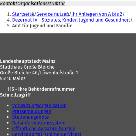
Kontakt
Organisationsstruktur
Sie
Startseite
Service nutzen
Ihr Anliegen von A bis Z
befinden
Dezernat IV - Soziales, Kinder, Jugend und Gesundheit
Amt für Jugend und Familie
sich
hier:
Fußbereich
Landeshauptstadt Mainz
Stadthaus Große Bleiche
Große Bleiche 46/Löwenhofstraße 1
55116 Mainz
115 - Ihre Behördenrufnummer
Schnellzugriff
Verwaltungsorganisation
Pressemeldungen
Stellenangebote
Ratsinformationssystem
Öffentliche Ausschreibungen
Serviceportal (Online-Services)