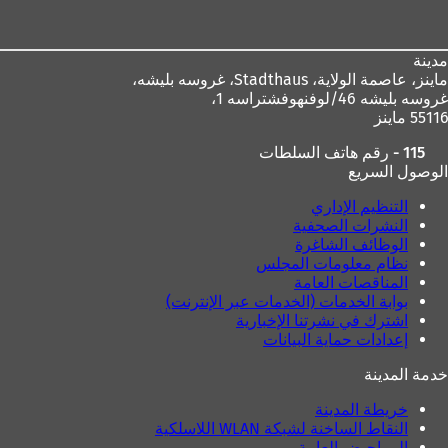
القدم
مدينة
ماينز، عاصمة الولاية،
Stadthaus، غروسه بليشه،
غروسه بليشه 46/لوفنهوفشتراسه 1،
55116 ماينز
115 - رقم هاتف السلطات
الوصول السريع
التنظيم الإداري
النشرات الصحفية
الوظائف الشاغرة
نظام معلومات المجلس
المناقصات العامة
بوابة الخدمات (الخدمات عبر الإنترنت)
اشترك في نشرتنا الإخبارية
إعدادات حماية البيانات
خدمة المدينة
خريطة المدينة
النقاط الساخنة لشبكة WLAN اللاسلكية
المراحيض العامة