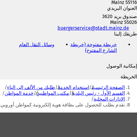
55116 Mainz
العنوان البريدي
صندوق بريد 3620
55026 Mainz
الهاتف
de
stadt.mainz
buergerservice
والفاكس
طريقك إلينا
وعنوان
خريطة مفتوحة (خريطة
وسائل النقل العام
(
البريد
الشارع المفتوح)
(
ي
الإلكتروني
ي
ف
ف
ت
إمكانية الوصول
ت
ح
ح
ف
الخريطة
ف
ي
أنت
ي
ع
الصفحة الرئيسية
استخدام الخدمة
طلبك من الألف إلى الياء
هنا
ع
ل
القسم الأول - رئيس البلدية
مكتب المواطنين
خدمة المواطن
ل
ا
الإدارات المحلية
ا
م
تقدم بطلب للحصول على بطاقة هوية إلكترونية كمواطن أوروبي
م
ة
ة
ت
منطقة
ت
ب
القدم
ب
و
و
ي