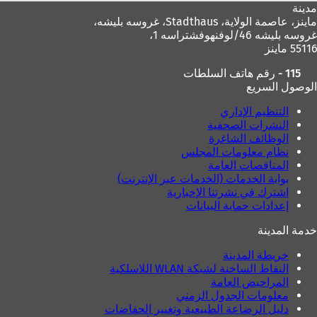
ي
ب
مدينة
ب
ج
ماينز، عاصمة الولاية،
Stadthaus، غروسه بليشه،
ج
د
غروسه بليشه 46/لوفنهوفشتراسه 1،
د
ي
55116 ماينز
ي
د
د
ة
115 - رقم هاتف السلطات
ة
)
الوصول السريع
)
التنظيم الإداري
النشرات الصحفية
الوظائف الشاغرة
نظام معلومات المجلس
المناقصات العامة
بوابة الخدمات (الخدمات عبر الإنترنت)
اشترك في نشرتنا الإخبارية
إعدادات حماية البيانات
خدمة المدينة
خريطة المدينة
النقاط الساخنة لشبكة WLAN اللاسلكية
المراحيض العامة
معلومات الجدول الزمني
دليل الرضاعة الطبيعية وتغيير الحفاضات