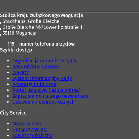
stóp
e
w
j
e
k
j
Stolica kraju związkowego Moguncja
a
k
,
Stadthaus, Große Bleiche
r
a
, Große Bleiche 46/Löwenhofstraße 1
c
r
, 55116 Moguncja
i
c
e
i
115 – numer telefonu urzędów
)
e
Szybki dostęp
)
Organizacja administracyjna
Komunikaty prasowe
Wakaty
System informacyjny Rady
Przetargi publiczne
Portal usługowy (usługi online)
Zapisz się do naszego newslettera
Ustawienia ochrony danych
City Service
Mapa miasta
Hotspoty WLAN
Toalety publiczne