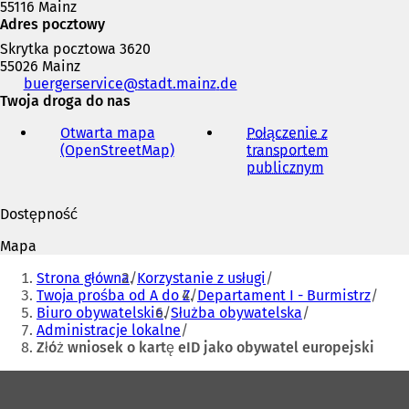
55116 Mainz
Adres pocztowy
Skrytka pocztowa 3620
55026 Mainz
Telefon,
buergerservice
stadt.mainz
de
faks
Twoja droga do nas
i
Otwarta mapa
Połączenie z
adres
(OpenStreetMap)
(
transportem
e-
O
publicznym
(
mail
t
O
w
t
Dostępność
i
w
e
i
Mapa
r
e
Jesteś
a
r
Strona główna
Korzystanie z usługi
tutaj:
s
a
Twoja prośba od A do Z
Departament I - Burmistrz
i
s
Biuro obywatelskie
Służba obywatelska
ę
i
Administracje lokalne
w
ę
Złóż wniosek o kartę eID jako obywatel europejski
n
w
o
n
Obszar
w
o