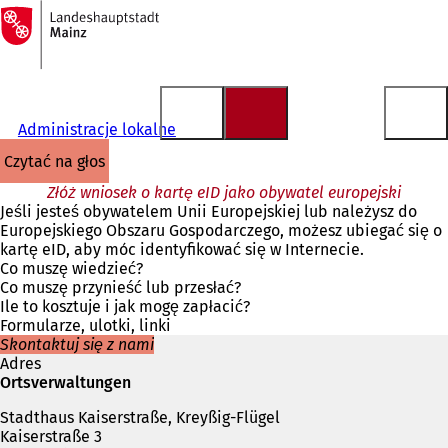
Do
strony
Przejdź do treści
głównej
Administracje lokalne
czytać na głos
Złóż wniosek o kartę eID jako obywatel europejski
Jeśli jesteś obywatelem Unii Europejskiej lub należysz do
Europejskiego Obszaru Gospodarczego, możesz ubiegać się o
kartę eID, aby móc identyfikować się w Internecie.
Co muszę wiedzieć?
Co muszę przynieść lub przesłać?
Ile to kosztuje i jak mogę zapłacić?
Formularze, ulotki, linki
Skontaktuj się z nami
Adres
Ortsverwaltungen
Stadthaus Kaiserstraße, Kreyßig-Flügel
Kaiserstraße 3