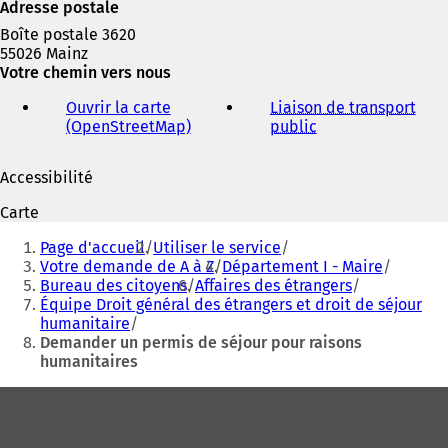
Adresse postale
Boîte postale 3620
55026 Mainz
Votre chemin vers nous
Ouvrir la carte
Liaison de transport
(OpenStreetMap)
(
public
(
S
S
'
'
Accessibilité
o
o
u
u
Carte
v
v
Vous
r
r
Page d'accueil
Utiliser le service
êtes
e
e
Votre demande de A à Z
Département I - Maire
d
d
Bureau des citoyens
Affaires des étrangers
ici
a
a
Équipe Droit général des étrangers et droit de séjour
:
n
n
humanitaire
s
s
Demander un permis de séjour pour raisons
u
u
humanitaires
n
n
n
n
Pied
o
o
de
u
u