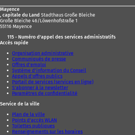
v
v
page
e
e
Mayence
l
l
, capitale du Land
Stadthaus Große Bleiche
o
o
Große Bleiche 46/Löwenhofstraße 1
n
n
55116 Mayence
g
g
l
l
115 - Numéro d'appel des services administratifs
e
e
Accès rapide
t
t
)
)
Organisation administrative
Communiqués de presse
Offres d'emploi
Système d'information du Conseil
Appels d'offres publics
Portail de services (services en ligne)
S'abonner à la newsletter
Paramètres de confidentialité
Service de la ville
Plan de la ville
Points d'accès WLAN
Toilettes publiques
Renseignements sur les horaires