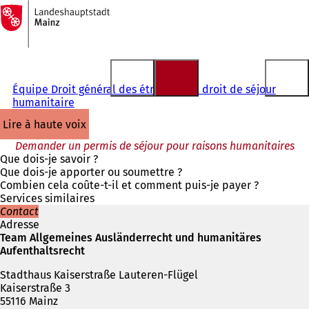
Vers
la
Accéder au contenu
page
d'accueil
Équipe Droit général des étrangers et droit de séjour
humanitaire
lire à haute voix
Demander un permis de séjour pour raisons humanitaires
Que dois-je savoir ?
Que dois-je apporter ou soumettre ?
Combien cela coûte-t-il et comment puis-je payer ?
Services similaires
Contact
Adresse
Team Allgemeines Ausländerrecht und humanitäres
Aufenthaltsrecht
Stadthaus Kaiserstraße Lauteren-Flügel
Kaiserstraße 3
55116 Mainz