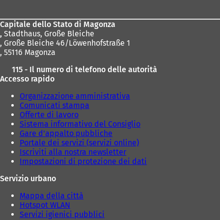
dei
s
s
c
c
piedi
h
h
Capitale dello Stato di Magonza
e
e
,
Stadthaus, Große Bleiche
d
d
, Große Bleiche 46/Löwenhofstraße 1
a
a
, 55116 Magonza
)
)
115 - Il numero di telefono delle autorità
Accesso rapido
Organizzazione amministrativa
Comunicati stampa
Offerte di lavoro
Sistema informativo del Consiglio
Gare d'appalto pubbliche
Portale dei servizi (servizi online)
Iscriviti alla nostra newsletter
Impostazioni di protezione dei dati
Servizio urbano
Mappa della città
Hotspot WLAN
Servizi igienici pubblici