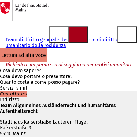
Alla
pagina
Vai al contenuto
iniziale
Team di diritto generale degli stranieri e di diritto
umanitario della residenza
lettura ad alta voce
Richiedere un permesso di soggiorno per motivi umanitari
Cosa devo sapere?
Cosa devo portare o presentare?
Quanto costa e come posso pagare?
Servizi simili
Contattateci
Indirizzo
Team Allgemeines Ausländerrecht und humanitäres
Aufenthaltsrecht
Stadthaus Kaiserstraße Lauteren-Flügel
Kaiserstraße 3
55116 Mainz