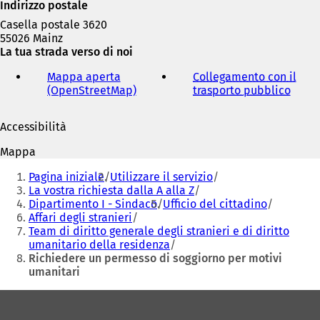
Indirizzo postale
Casella postale 3620
55026 Mainz
La tua strada verso di noi
Mappa aperta
Collegamento con il
(OpenStreetMap)
(
trasporto pubblico
(
S
S
i
i
Accessibilità
a
a
p
p
Mappa
r
r
Siete
e
e
Pagina iniziale
Utilizzare il servizio
qui:
i
i
La vostra richiesta dalla A alla Z
n
n
Dipartimento I - Sindaco
Ufficio del cittadino
u
u
Affari degli stranieri
n
n
Team di diritto generale degli stranieri e di diritto
a
a
umanitario della residenza
n
n
Richiedere un permesso di soggiorno per motivi
u
u
umanitari
o
o
v
v
Area
a
a