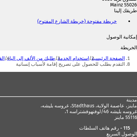
55026 Mainz
طريقك إلينا
خريطة مفتوحة (خريطة الشارع المفتوح)
(
ي
ف
إمكانية الوصول
ت
ح
الخريطة
ف
أنت
ي
الصفحة الرئيسية
استخدام الخدمة
طلبك من الألف إلى الياء
الق
هنا
ع
التقدم بطلب للحصول على تصريح إقامة لأسباب إنسانية
ل
ا
منطقة
م
القدم
ة
ت
ب
مدينة
و
ماينز، عاصمة الولاية،
Stadthaus، غروسه بليشه،
ي
غروسه بليشه 46/لوفنهوفشتراسه 1،
ب
55116 ماينز
ج
د
115 - رقم هاتف السلطات
ي
الوصول السريع