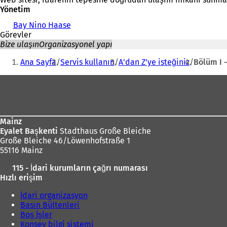
Yönetim
Bay Nino Haase
Görevler
Bize ulaşın
Organizasyonel yapı
Buradasınız:
Ana Sayfa
Servis kullanın
A'dan Z'ye isteğiniz
Bölüm I 
Ayak
bölgesi
Mainz
Eyalet Başkenti
Stadthaus Große Bleiche
Große Bleiche 46/Löwenhofstraße 1
55116 Mainz
115 - İdari kurumların çağrı numarası
Hızlı erişim
İdari organizasyon
Basın Bültenleri
Boş İşler
Konsey bilgi sistemi