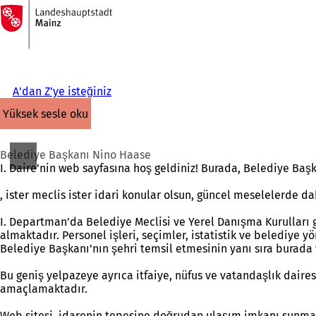
Ana
sayfaya
İçeriğe atla
A'dan Z'ye isteğiniz
yüksek sesle oku
Belediye Başkanı Nino Haase
I. Daire’nin web sayfasına hoş geldiniz! Burada, Belediye Baş
, ister meclis ister idari konular olsun, güncel meselelerde da
I. Departman'da Belediye Meclisi ve Yerel Danışma Kurulları gib
almaktadır. Personel işleri, seçimler, istatistik ve belediye y
Belediye Başkanı'nın şehri temsil etmesinin yanı sıra burada
Bu geniş yelpazeye ayrıca itfaiye, nüfus ve vatandaşlık dairesi
amaçlamaktadır.
Web sitesi, idarenin tepesine doğrudan ulaşım imkanı sunmaktad