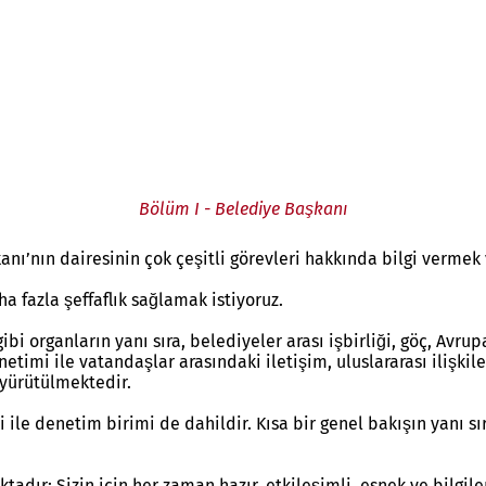
Bölüm I - Belediye Başkanı
kanı’nın dairesinin çok çeşitli görevleri hakkında bilgi verme
ha fazla şeffaflık sağlamak istiyoruz.
i organların yanı sıra, belediyeler arası işbirliği, göç, Avrup
önetimi ile vatandaşlar arasındaki iletişim, uluslararası ilişk
 yürütülmektedir.
 ile denetim birimi de dahildir. Kısa bir genel bakışın yanı sı
ır: Sizin için her zaman hazır, etkileşimli, esnek ve bilgilen