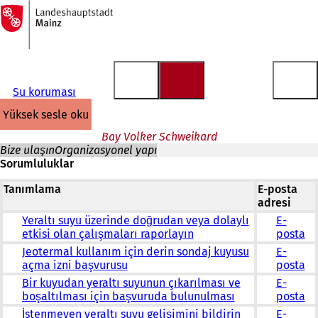
Ana
sayfaya
İçeriğe atla
Su koruması
yüksek sesle oku
Bay Volker Schweikard
Bize ulaşın
Organizasyonel yapı
Sorumluluklar
Tanımlama
E-posta
adresi
Yeraltı suyu üzerinde doğrudan veya dolaylı
E-
etkisi olan çalışmaları raporlayın
posta
Jeotermal kullanım için derin sondaj kuyusu
E-
açma izni başvurusu
posta
Bir kuyudan yeraltı suyunun çıkarılması ve
E-
boşaltılması için başvuruda bulunulması
posta
İstenmeyen yeraltı suyu gelişimini bildirin
E-