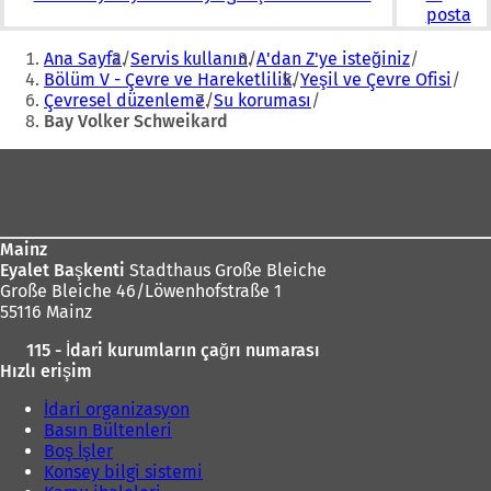
posta
Buradasınız:
Ana Sayfa
Servis kullanın
A'dan Z'ye isteğiniz
Bölüm V - Çevre ve Hareketlilik
Yeşil ve Çevre Ofisi
Çevresel düzenleme
Su koruması
Bay Volker Schweikard
Ayak
bölgesi
Mainz
Eyalet Başkenti
Stadthaus Große Bleiche
Große Bleiche 46/Löwenhofstraße 1
55116 Mainz
115 - İdari kurumların çağrı numarası
Hızlı erişim
İdari organizasyon
Basın Bültenleri
Boş İşler
Konsey bilgi sistemi