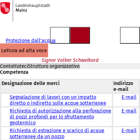
Alla
pagina
Vai al contenuto
iniziale
Protezione dall'acqua
lettura ad alta voce
Signor Volker Schweikard
Contattateci
Struttura organizzativa
Competenza
Designazione delle merci
Indirizzo
e-mail
Segnalazione di lavori con un impatto
E-mail
diretto o indiretto sulle acque sotterranee
Richiesta di autorizzazione alla perforazione
E-mail
di pozzi profondi per lo sfruttamento
geotermico
Richiesta di estrazione e scarico di acque
E-mail
sotterranee da un pozzo