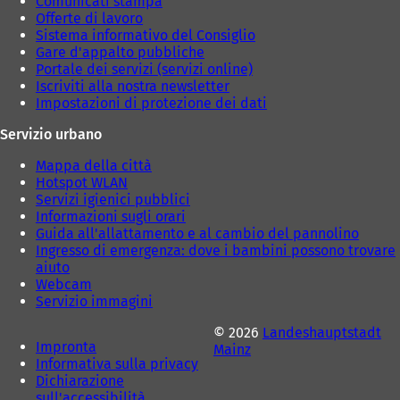
Comunicati stampa
Offerte di lavoro
Sistema informativo del Consiglio
Gare d'appalto pubbliche
Portale dei servizi (servizi online)
Iscriviti alla nostra newsletter
Impostazioni di protezione dei dati
Servizio urbano
Mappa della città
Hotspot WLAN
Servizi igienici pubblici
Informazioni sugli orari
Guida all'allattamento e al cambio del pannolino
Ingresso di emergenza: dove i bambini possono trovare
aiuto
Webcam
Servizio immagini
© 2026
Landeshauptstadt
Impronta
Mainz
Informativa sulla privacy
Dichiarazione
sull'accessibilità