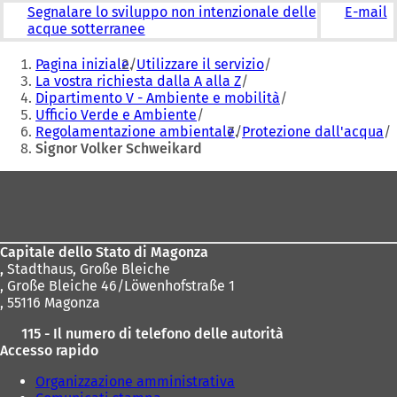
Segnalare lo sviluppo non intenzionale delle
E-mail
acque sotterranee
Siete
Pagina iniziale
Utilizzare il servizio
qui:
La vostra richiesta dalla A alla Z
Dipartimento V - Ambiente e mobilità
Ufficio Verde e Ambiente
Regolamentazione ambientale
Protezione dall'acqua
Signor Volker Schweikard
Area
dei
piedi
Capitale dello Stato di Magonza
,
Stadthaus, Große Bleiche
, Große Bleiche 46/Löwenhofstraße 1
, 55116 Magonza
115 - Il numero di telefono delle autorità
Accesso rapido
Organizzazione amministrativa