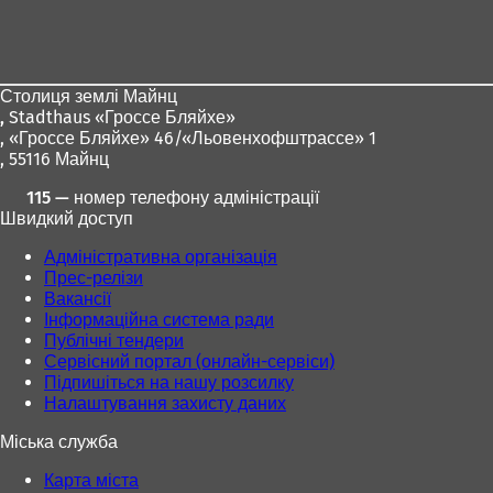
Зона
для
ніг
Столиця землі Майнц
,
Stadthaus «Гроссе Бляйхе»
, «Гроссе Бляйхе» 46/«Льовенхофштрассе» 1
, 55116 Майнц
115 — номер телефону адміністрації
Швидкий доступ
Адміністративна організація
Прес-релізи
Вакансії
Інформаційна система ради
Публічні тендери
Сервісний портал (онлайн-сервіси)
Підпишіться на нашу розсилку
Налаштування захисту даних
Міська служба
Карта міста