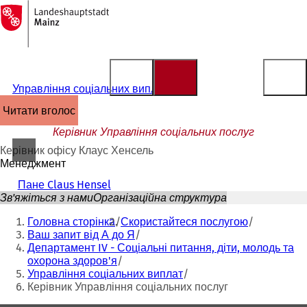
На
головну
Перейти до змісту
сторінку
Управління соціальних виплат
читати вголос
Керівник Управління соціальних послуг
Керівник офісу Клаус Хенсель
Менеджмент
Пане Claus Hensel
Зв'яжіться з нами
Організаційна структура
Ти
Головна сторінка
Скористайтеся послугою
тут:
Ваш запит від А до Я
Департамент IV - Соціальні питання, діти, молодь та
охорона здоров'я
Управління соціальних виплат
Керівник Управління соціальних послуг