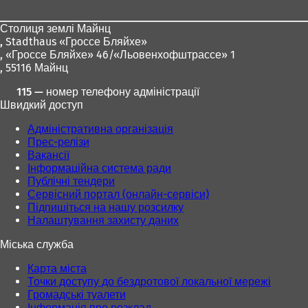
ніг
Столиця землі Майнц
,
Stadthaus «Гроссе Бляйхе»
, «Гроссе Бляйхе» 46/«Льовенхофштрассе» 1
, 55116 Майнц
115 — номер телефону адміністрації
Швидкий доступ
Адміністративна організація
Прес-релізи
Вакансії
Інформаційна система ради
Публічні тендери
Сервісний портал (онлайн-сервіси)
Підпишіться на нашу розсилку
Налаштування захисту даних
Міська служба
Карта міста
Точки доступу до бездротової локальної мережі
Громадські туалети
Інформація про розклад