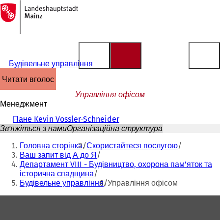
На
головну
Перейти до змісту
сторінку
Будівельне управління
читати вголос
Управління офісом
Менеджмент
Пане Kevin Vossler-Schneider
Зв'яжіться з нами
Організаційна структура
Ти
Головна сторінка
Скористайтеся послугою
тут:
Ваш запит від А до Я
Департамент VIII - Будівництво, охорона пам'яток та
історична спадщина
Будівельне управління
Управління офісом
Зона
для