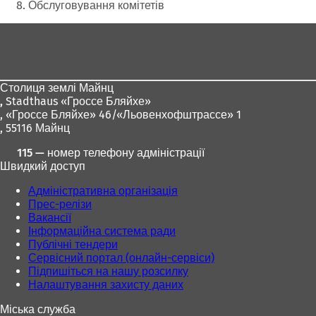
Обслуговування комітетів
Зона
для
ніг
Столиця землі Майнц
,
Stadthaus «Гроссе Бляйхе»
, «Гроссе Бляйхе» 46/«Льовенхофштрассе» 1
, 55116 Майнц
115 — номер телефону адміністрації
Швидкий доступ
Адміністративна організація
Прес-релізи
Вакансії
Інформаційна система ради
Публічні тендери
Сервісний портал (онлайн-сервіси)
Підпишіться на нашу розсилку
Налаштування захисту даних
Міська служба