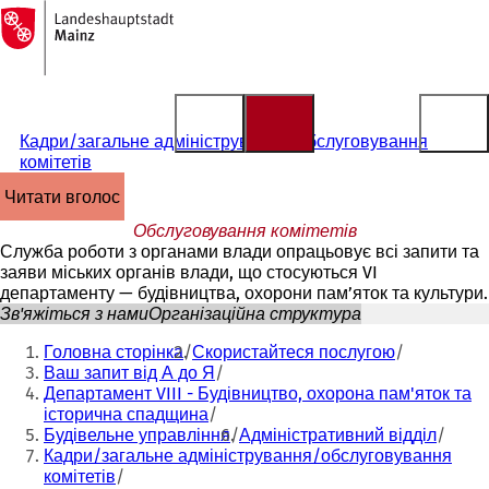
На
головну
Перейти до змісту
сторінку
Кадри/загальне адміністрування/обслуговування
комітетів
читати вголос
Обслуговування комітетів
Служба роботи з органами влади опрацьовує всі запити та
заяви міських органів влади, що стосуються VI
департаменту — будівництва, охорони пам’яток та культури.
Зв'яжіться з нами
Організаційна структура
Ти
Головна сторінка
Скористайтеся послугою
тут:
Ваш запит від А до Я
Департамент VIII - Будівництво, охорона пам'яток та
історична спадщина
Будівельне управління
Адміністративний відділ
Кадри/загальне адміністрування/обслуговування
комітетів