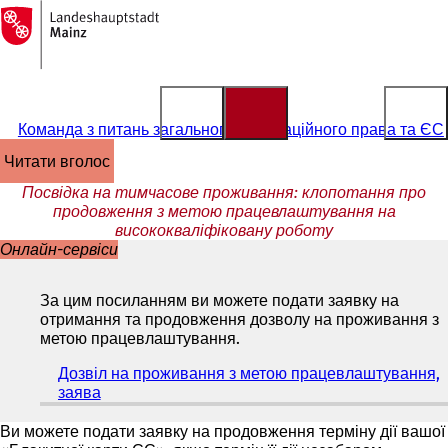
На
головну
Перейти до змісту
сторінку
Команда з питань загального імміграційного права та ЄС
читати вголос
Посвідка на тимчасове проживання: клопотання про
продовження з метою працевлаштування на
висококваліфіковану роботу
Онлайн-сервіси
За цим посиланням ви можете подати заявку на
отримання та продовження дозволу на проживання з
метою працевлаштування.
Дозвіл на проживання з метою працевлаштування,
заява
(
В
і
Ви можете подати заявку на продовження терміну дії вашої