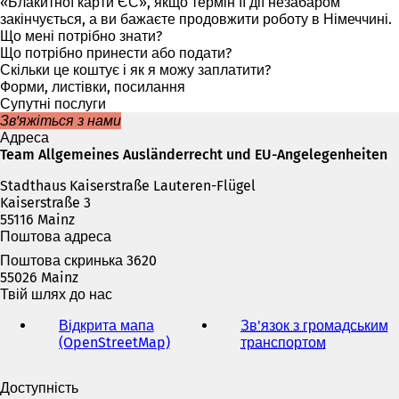
д
«Блакитної карти ЄС», якщо термін її дії незабаром
к
закінчується, а ви бажаєте продовжити роботу в Німеччині.
р
Що мені потрібно знати?
и
Що потрібно принести або подати?
в
Скільки це коштує і як я можу заплатити?
а
Форми, листівки, посилання
є
Супутні послуги
т
Зв'яжіться з нами
ь
Адреса
с
Team Allgemeines Ausländerrecht und EU-Angelegenheiten
я
Stadthaus Kaiserstraße Lauteren-Flügel
в
Kaiserstraße 3
н
55116 Mainz
о
Поштова адреса
в
і
Поштова скринька 3620
й
55026 Mainz
в
Твій шлях до нас
к
л
Відкрита мапа
Зв'язок з громадським
а
(OpenStreetMap)
(
транспортом
(
д
В
В
ц
і
і
Доступність
і
д
д