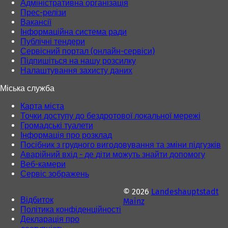
)
)
Адміністративна організація
Прес-релізи
Вакансії
Інформаційна система ради
Публічні тендери
Сервісний портал (онлайн-сервіси)
Підпишіться на нашу розсилку
Налаштування захисту даних
Міська служба
Карта міста
Точки доступу до бездротової локальної мережі
Громадські туалети
Інформація про розклад
Посібник з грудного вигодовування та зміни підгузків
Аварійний вхід - де діти можуть знайти допомогу
Веб-камери
Сервіс зображень
© 2026
Landeshauptstadt
Відбиток
Mainz
Політика конфіденційності
Декларація про