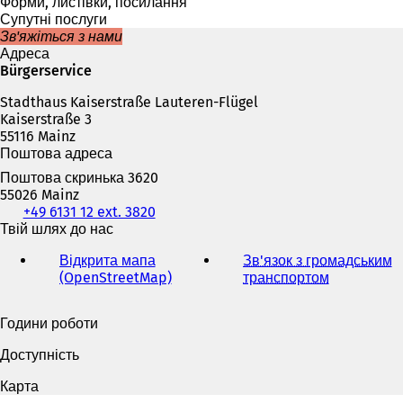
в
Форми, листівки, посилання
а
Супутні послуги
є
Зв'яжіться з нами
т
Адреса
ь
Bürgerservice
с
Stadthaus Kaiserstraße Lauteren-Flügel
я
Kaiserstraße 3
в
55116 Mainz
н
Поштова адреса
о
в
Поштова скринька 3620
і
55026 Mainz
й
Телефон,
+49 6131 12 ext. 3820
в
факс
Твій шлях до нас
к
та
л
Відкрита мапа
Зв'язок з громадським
адреса
а
(OpenStreetMap)
(
транспортом
(
електронної
д
В
В
пошти
ц
і
і
Години роботи
і
д
д
)
к
к
Доступність
р
р
и
и
Карта
в
в