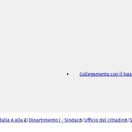
Collegamento con il tra
dalla A alla Z
Dipartimento I - Sindaco
Ufficio del cittadino
S