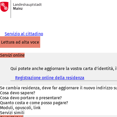
Alla
pagina
Vai al contenuto
iniziale
Servizio al cittadino
lettura ad alta voce
Servizi online
Qui potete anche aggiornare la vostra carta d'identità, i
Registrazione online della residenza
(
S
i
Se cambia residenza, deve far aggiornare il nuovo indirizzo su
a
Cosa devo sapere?
p
Cosa devo portare o presentare?
r
Quanto costa e come posso pagare?
e
Moduli, opuscoli, link
i
Servizi simili