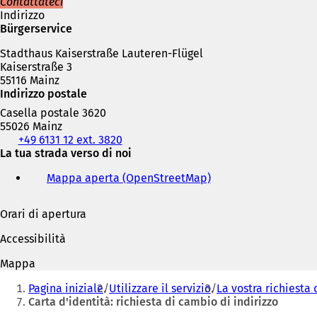
n
Contattateci
u
Indirizzo
n
Bürgerservice
a
Stadthaus Kaiserstraße Lauteren-Flügel
n
Kaiserstraße 3
u
55116 Mainz
o
Indirizzo postale
v
a
Casella postale 3620
s
55026 Mainz
c
Telefono,
+49 6131 12 ext. 3820
h
fax
La tua strada verso di noi
e
e
d
Mappa aperta (OpenStreetMap)
(
indirizzo
a
S
e-
)
i
mail
Orari di apertura
a
p
Accessibilità
r
e
Mappa
i
Siete
n
Pagina iniziale
Utilizzare il servizio
La vostra richiesta 
qui:
u
Carta d'identità: richiesta di cambio di indirizzo
n