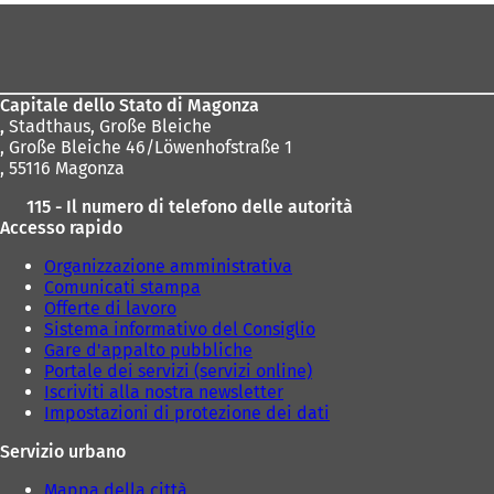
a
Area
n
dei
u
piedi
o
v
Capitale dello Stato di Magonza
a
,
Stadthaus, Große Bleiche
s
, Große Bleiche 46/Löwenhofstraße 1
c
, 55116 Magonza
h
e
115 - Il numero di telefono delle autorità
d
Accesso rapido
a
)
Organizzazione amministrativa
Comunicati stampa
Offerte di lavoro
Sistema informativo del Consiglio
Gare d'appalto pubbliche
Portale dei servizi (servizi online)
Iscriviti alla nostra newsletter
Impostazioni di protezione dei dati
Servizio urbano
Mappa della città