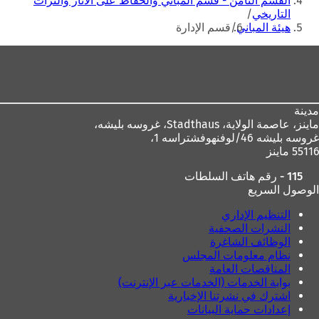
القسم الثامن - قسم المباني والحفاظ على الآثار والتراث
التاريخي
هيئة المباني
قسم الإدارة
منطقة
القدم
مدينة
ماينز، عاصمة الولاية،
Stadthaus، غروسه بليشه،
غروسه بليشه 46/لوفنهوفشتراسه 1،
55116 ماينز
115 - رقم هاتف السلطات
الوصول السريع
التنظيم الإداري
النشرات الصحفية
الوظائف الشاغرة
نظام معلومات المجلس
المناقصات العامة
بوابة الخدمات (الخدمات عبر الإنترنت)
اشترك في نشرتنا الإخبارية
إعدادات حماية البيانات