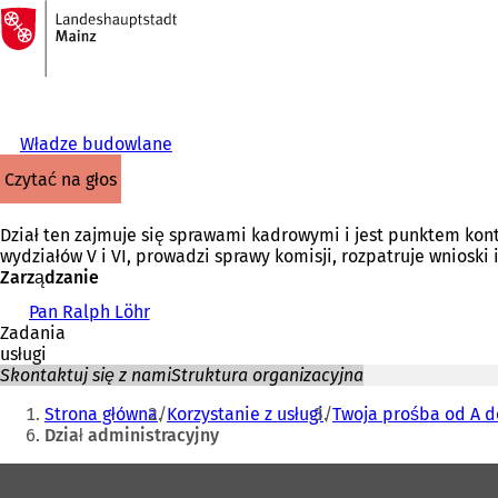
Do
strony
Przejdź do treści
głównej
Władze budowlane
czytać na głos
Dział ten zajmuje się sprawami kadrowymi i jest punktem ko
wydziałów V i VI, prowadzi sprawy komisji, rozpatruje wnios
Zarządzanie
Pan Ralph Löhr
Zadania
usługi
Skontaktuj się z nami
Struktura organizacyjna
Jesteś
Strona główna
Korzystanie z usługi
Twoja prośba od A d
tutaj:
Dział administracyjny
Obszar