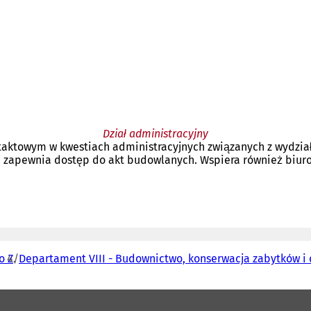
Dział administracyjny
ntaktowym w kwestiach administracyjnych związanych z wydzi
ki i zapewnia dostęp do akt budowlanych. Wspiera również biu
o Z
Departament VIII - Budownictwo, konserwacja zabytków i 