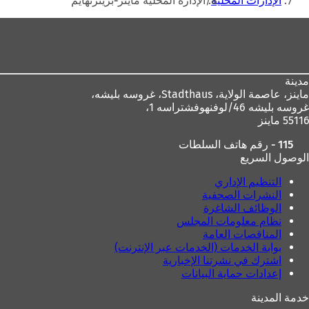
الإدارات المحلية
الإدارة المحلية ماينز-بريتزنهايم
منطقة
القدم
مدينة
ماينز، عاصمة الولاية،
Stadthaus، غروسه بليشه،
غروسه بليشه 46/لوفنهوفشتراسه 1،
55116 ماينز
115 - رقم هاتف السلطات
الوصول السريع
التنظيم الإداري
النشرات الصحفية
الوظائف الشاغرة
نظام معلومات المجلس
المناقصات العامة
بوابة الخدمات (الخدمات عبر الإنترنت)
اشترك في نشرتنا الإخبارية
إعدادات حماية البيانات
خدمة المدينة