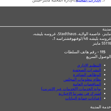
الإدارات المحلية
الإدارة المحلية ماينز-فينتن
منطقة
القدم
مدينة
ماينز، عاصمة الولاية،
Stadthaus، غروسه بليشه،
غروسه بليشه 46/لوفنهوفشتراسه 1،
55116 ماينز
115 - رقم هاتف السلطات
الوصول السريع
التنظيم الإداري
النشرات الصحفية
الوظائف الشاغرة
نظام معلومات المجلس
المناقصات العامة
بوابة الخدمات (الخدمات عبر الإنترنت)
اشترك في نشرتنا الإخبارية
إعدادات حماية البيانات
خدمة المدينة