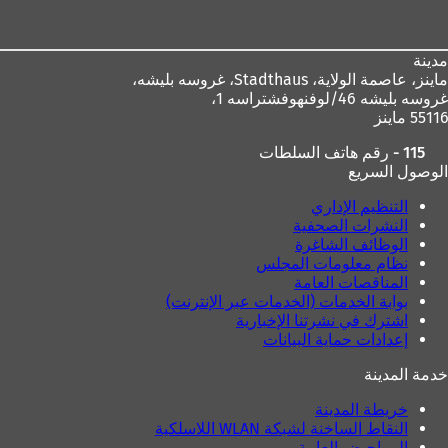
القدم
مدينة
ماينز، عاصمة الولاية،
Stadthaus، غروسه بليشه،
غروسه بليشه 46/لوفنهوفشتراسه 1،
55116 ماينز
115 - رقم هاتف السلطات
الوصول السريع
التنظيم الإداري
النشرات الصحفية
الوظائف الشاغرة
نظام معلومات المجلس
المناقصات العامة
بوابة الخدمات (الخدمات عبر الإنترنت)
اشترك في نشرتنا الإخبارية
إعدادات حماية البيانات
خدمة المدينة
خريطة المدينة
النقاط الساخنة لشبكة WLAN اللاسلكية
المراحيض العامة