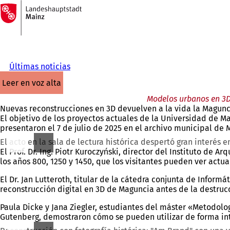
A
la
Saltar al contenido
página
de
inicio
Últimas noticias
leer en voz alta
Modelos urbanos en 3D 
Nuevas reconstrucciones en 3D devuelven a la vida la Magunci
El objetivo de los proyectos actuales de la Universidad de M
presentaron el 7 de julio de 2025 en el archivo municipal de 
El acto en la sala de lectura histórica despertó gran interés e
El Prof. Dr. Ing. Piotr Kuroczyński, director del Instituto d
los años 800, 1250 y 1450, que los visitantes pueden ver ac
El Dr. Jan Lutteroth, titular de la cátedra conjunta de Infor
reconstrucción digital en 3D de Maguncia antes de la destruc
Paula Dicke y Jana Ziegler, estudiantes del máster «Metodolo
Gutenberg, demostraron cómo se pueden utilizar de forma inte