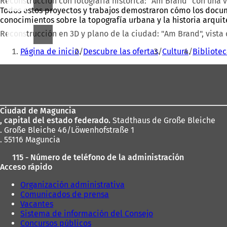
Reconstrucción con fotografía histórica: "Am Brand" con una vi
Todos estos proyectos y trabajos demostraron cómo los docum
conocimientos sobre la topografía urbana y la historia arqui
Reconstrucción en 3D y plano de la ciudad: "Am Brand", vista 
Estás
Página de inicio
Descubre las ofertas
Cultura
Bibliotec
aquí:
Zona
de
los
Ciudad de Maguncia
pies
, capital del estado federado.
Stadthaus de Große Bleiche
. Große Bleiche 46/Löwenhofstraße 1
. 55116 Maguncia
115 - Número de teléfono de la administración
Acceso rápido
Organización administrativa
Comunicados de prensa
Vacantes
Sistema de información del Consejo
Concursos públicos