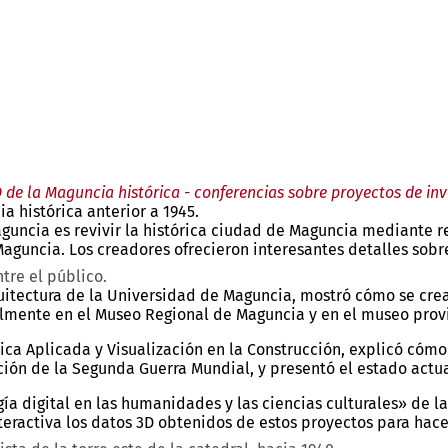
de la Maguncia histórica - conferencias sobre proyectos de in
a histórica anterior a 1945.
aguncia es revivir la histórica ciudad de Maguncia mediante r
Maguncia. Los creadores ofrecieron interesantes detalles sobre
ntre el público.
e Arquitectura de la Universidad de Maguncia, mostró cómo se 
tualmente en el Museo Regional de Maguncia y en el museo pr
mática Aplicada y Visualización en la Construcción, explicó có
ción de la Segunda Guerra Mundial, y presentó el estado actu
gía digital en las humanidades y las ciencias culturales» de 
ractiva los datos 3D obtenidos de estos proyectos para hacer