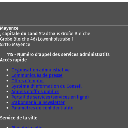
Pied
ici
de
:
page
Mayence
, capitale du Land
Stadthaus Große Bleiche
Große Bleiche 46/Löwenhofstraße 1
55116 Mayence
115 - Numéro d'appel des services administratifs
Accès rapide
Organisation administrative
Communiqués de presse
Offres d'emploi
Système d'information du Conseil
Appels d'offres publics
Portail de services (services en ligne)
S'abonner à la newsletter
Paramètres de confidentialité
Service de la ville
Plan de la ville