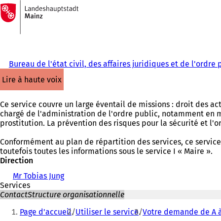
Vers
la
Accéder au contenu
page
d'accueil
Bureau de l'état civil, des affaires juridiques et de l'ordre 
lire à haute voix
Ce service couvre un large éventail de missions : droit des a
chargé de l'administration de l'ordre public, notamment en mat
prostitution. La prévention des risques pour la sécurité et l
Conformément au plan de répartition des services, ce service r
toutefois toutes les informations sous le service I « Maire ».
Direction
Mr Tobias Jung
Services
Contact
Structure organisationnelle
Vous
Page d'accueil
Utiliser le service
Votre demande de A à
êtes