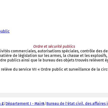
public
Ordre et sécurité publics
ctivités commerciales, autorisations spéciales, contrôle des 
ière de législation sur les armes, la chasse et les explosifs,
'ordre publics ainsi que le bureau des objets trouvés relèven
elève du service VII « Ordre public et surveillance de la circ
 Z
Département I - Maire
Bureau de l'état civil, des affaires 