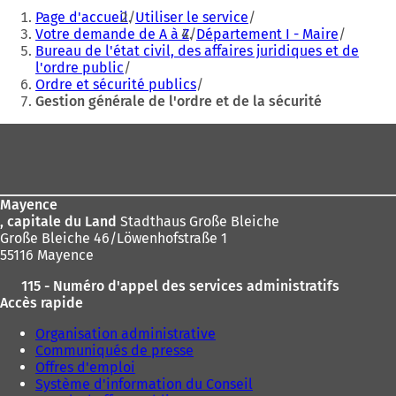
Vous
Page d'accueil
Utiliser le service
êtes
Votre demande de A à Z
Département I - Maire
Bureau de l'état civil, des affaires juridiques et de
ici
l'ordre public
:
Ordre et sécurité publics
Gestion générale de l'ordre et de la sécurité
Pied
de
page
Mayence
, capitale du Land
Stadthaus Große Bleiche
Große Bleiche 46/Löwenhofstraße 1
55116 Mayence
115 - Numéro d'appel des services administratifs
Accès rapide
Organisation administrative
Communiqués de presse
Offres d'emploi
Système d'information du Conseil