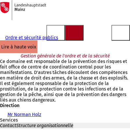
Vers
la
Accéder au contenu
page
d'accueil
Ordre et sécurité publics
lire à haute voix
Gestion générale de l'ordre et de la sécurité
Ce domaine est responsable de la prévention des risques et
fait office de centre de coordination central pour les
manifestations. D'autres tâches découlent des compétences
en matière de droit des armes, de la chasse et des explosifs.
Il est également responsable de la protection de la
prostitution, de la protection contre les infections et de la
gestion de la pêche, ainsi que de la prévention des dangers
liés aux chiens dangereux.
Direction
Mr Norman Holz
Services
Contact
Structure organisationnelle