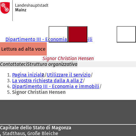
Alla
pagina
Vai al contenuto
iniziale
Dipartimento III - Economia e immobili
lettura ad alta voce
Signor Christian Hensen
Contattateci
Struttura organizzativa
Siete
Pagina iniziale
Utilizzare il servizio
qui:
La vostra richiesta dalla A alla Z
Dipartimento III - Economia e immobili
Signor Christian Hensen
Area
dei
piedi
Capitale dello Stato di Magonza
,
Stadthaus, Große Bleiche