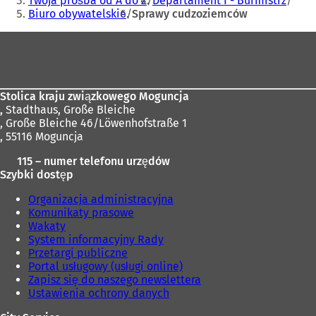
Twoja prośba od A do Z
Departament I - Burmistrz
Biuro obywatelskie
Sprawy cudzoziemców
Obszar
stóp
Stolica kraju związkowego Moguncja
,
Stadthaus, Große Bleiche
, Große Bleiche 46/Löwenhofstraße 1
, 55116 Moguncja
115 – numer telefonu urzędów
Szybki dostęp
Organizacja administracyjna
Komunikaty prasowe
Wakaty
System informacyjny Rady
Przetargi publiczne
Portal usługowy (usługi online)
Zapisz się do naszego newslettera
Ustawienia ochrony danych