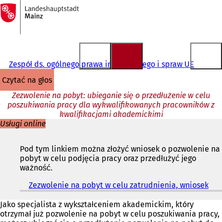
Do
strony
Przejdź do treści
głównej
Zespół ds. ogólnego prawa imigracyjnego i spraw UE
czytać na głos
Zezwolenie na pobyt: ubieganie się o przedłużenie w celu
poszukiwania pracy dla wykwalifikowanych pracowników z
kwalifikacjami akademickimi
Usługi online
Pod tym linkiem można złożyć wniosek o pozwolenie na
pobyt w celu podjęcia pracy oraz przedłużyć jego
ważność.
Zezwolenie na pobyt w celu zatrudnienia, wniosek
(
O
t
Jako specjalista z wykształceniem akademickim, który
w
otrzymał już pozwolenie na pobyt w celu poszukiwania pracy,