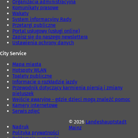
Organizacja administracyjna
Komunikaty prasowe
Wakaty
System informacyjny Rady
Przetargi publiczne
Portal usługowy (usługi online)
Zapisz się do naszego newslettera
Ustawienia ochrony danych
City Service
Mapa miasta
Hotspoty WLAN
Toalety publiczne
Informacje o rozkładzie jazdy
Przewodnik dotyczący karmienia piersią i zmiany
pieluszek
Wejście awaryjne - gdzie dzieci mogą znaleźć pomoc
Kamery internetowe
Serwis zdjęć
© 2026
Landeshauptstadt
Nadruk
Mainz
Polityka prywatności