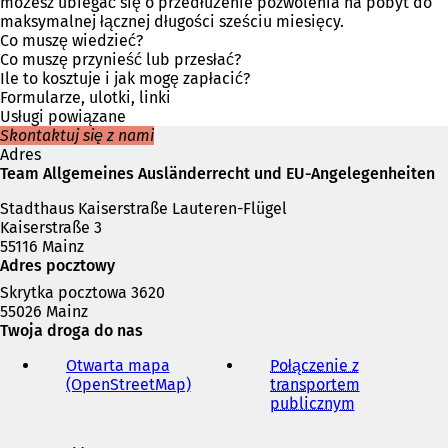
i
możesz ubiegać się o przedłużenie pozwolenia na pobyt do
e
maksymalnej łącznej długości sześciu miesięcy.
r
Co muszę wiedzieć?
a
Co muszę przynieść lub przesłać?
s
Ile to kosztuje i jak mogę zapłacić?
i
Formularze, ulotki, linki
ę
Usługi powiązane
w
Skontaktuj się z nami
n
Adres
o
Team Allgemeines Ausländerrecht und EU-Angelegenheiten
w
Stadthaus Kaiserstraße Lauteren-Flügel
e
Kaiserstraße 3
j
55116 Mainz
k
Adres pocztowy
a
r
Skrytka pocztowa 3620
c
55026 Mainz
i
Twoja droga do nas
e
)
Otwarta mapa
Połączenie z
(OpenStreetMap)
(
transportem
O
publicznym
(
t
O
w
t