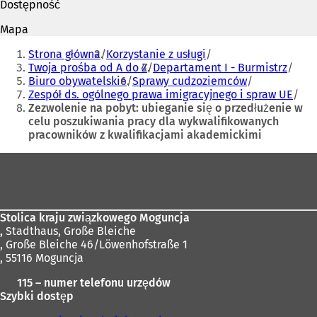
Dostępność
i
w
e
i
Mapa
r
e
Jesteś
a
r
Strona główna
Korzystanie z usługi
tutaj:
s
a
Twoja prośba od A do Z
Departament I - Burmistrz
i
s
Biuro obywatelskie
Sprawy cudzoziemców
ę
i
Zespół ds. ogólnego prawa imigracyjnego i spraw UE
w
ę
Zezwolenie na pobyt: ubieganie się o przedłużenie w
n
w
celu poszukiwania pracy dla wykwalifikowanych
o
n
pracowników z kwalifikacjami akademickimi
w
o
e
w
Obszar
j
e
stóp
k
j
a
k
r
a
Stolica kraju związkowego Moguncja
c
r
,
Stadthaus, Große Bleiche
i
c
, Große Bleiche 46/Löwenhofstraße 1
e
i
, 55116 Moguncja
)
e
)
115 – numer telefonu urzędów
Szybki dostęp