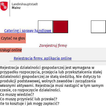
Do
strony
Przejdź do treści
głównej
Catering i sprawy handlowe
czytać na głos
Zarejestruj firmę
Usługi online
Rejestracja firmy, aplikacja online
(
O
t
Rejestracja działalności gospodarczej jest wymagana w
w
przypadku rozpoczęcia, przejęcia lub przekształcenia stałej
i
działalności gospodarczej ze stałą siedzibą. Nie dotyczy to
e
produkcji podstawowej, wolnych zawodów i zarządzania
r
własnymi aktywami. Rejestracja musi nastąpić w tym samym
a
czasie, co rozpoczęcie działalności.
s
Co muszę wiedzieć?
i
Co muszę przynieść lub przesłać?
ę
Ile to kosztuje i jak mogę zapłacić?