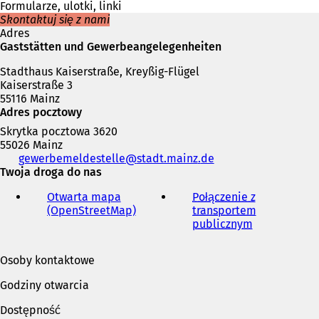
w
Formularze, ulotki, linki
n
Skontaktuj się z nami
o
Adres
w
Gaststätten und Gewerbeangelegenheiten
e
Stadthaus Kaiserstraße, Kreyßig-Flügel
j
Kaiserstraße 3
k
55116 Mainz
a
Adres pocztowy
r
c
Skrytka pocztowa 3620
i
55026 Mainz
e
Telefon,
gewerbemeldestelle
stadt.mainz
de
)
faks
Twoja droga do nas
i
Otwarta mapa
Połączenie z
adres
(OpenStreetMap)
(
transportem
e-
O
publicznym
(
mail
t
O
w
t
Osoby kontaktowe
i
w
e
i
Godziny otwarcia
r
e
a
r
Dostępność
s
a