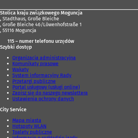
j
k
Stolica kraju związkowego Moguncja
a
,
Stadthaus, Große Bleiche
r
, Große Bleiche 46/Löwenhofstraße 1
c
, 55116 Moguncja
i
e
115 – numer telefonu urzędów
)
Szybki dostęp
Organizacja administracyjna
Komunikaty prasowe
Wakaty
System informacyjny Rady
Przetargi publiczne
Portal usługowy (usługi online)
Zapisz się do naszego newslettera
Ustawienia ochrony danych
City Service
Mapa miasta
Hotspoty WLAN
Toalety publiczne
Informacje o rozkładzie jazdy