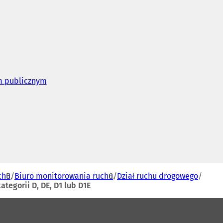
em publicznym
(
O
t
w
i
e
r
a
s
i
ę
chu
Biuro monitorowania ruchu
Dział ruchu drogowego
w
tegorii D, DE, D1 lub D1E
n
o
w
e