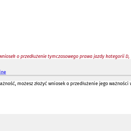
wniosek o przedłużenie tymczasowego prawa jazdy kategorii D, 
ine
(
O
t
 ważność, możesz złożyć wniosek o przedłużenie jego ważności w
w
i
e
r
a
s
i
ę