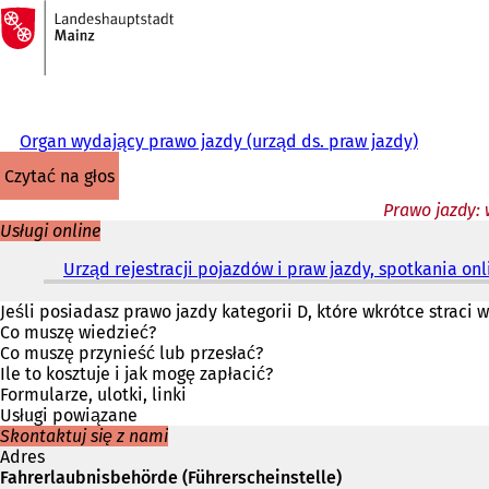
Do
strony
Przejdź do treści
głównej
Organ wydający prawo jazdy (urząd ds. praw jazdy)
czytać na głos
Prawo jazdy: 
Usługi online
Urząd rejestracji pojazdów i praw jazdy, spotkania onl
Jeśli posiadasz prawo jazdy kategorii D, które wkrótce straci
Co muszę wiedzieć?
Co muszę przynieść lub przesłać?
Ile to kosztuje i jak mogę zapłacić?
Formularze, ulotki, linki
Usługi powiązane
Skontaktuj się z nami
Adres
Fahrerlaubnisbehörde (Führerscheinstelle)