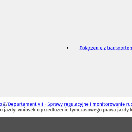
w
n
o
w
e
j
k
a
r
Połączenie z transport
c
i
e
)
o Z
Departament VII - Sprawy regulacyjne i monitorowanie ru
o jazdy: wniosek o przedłużenie tymczasowego prawa jazdy ka