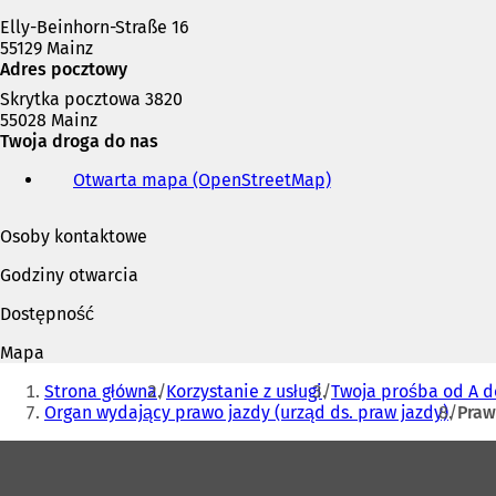
Elly-Beinhorn-Straße 16
55129 Mainz
Adres pocztowy
Skrytka pocztowa 3820
55028 Mainz
Twoja droga do nas
Otwarta mapa (OpenStreetMap)
(
O
t
Osoby kontaktowe
w
i
Godziny otwarcia
e
r
Dostępność
a
s
Mapa
i
Jesteś
ę
Strona główna
Korzystanie z usługi
Twoja prośba od A d
tutaj:
w
Organ wydający prawo jazdy (urząd ds. praw jazdy)
Praw
n
Obszar
o
w
stóp
e