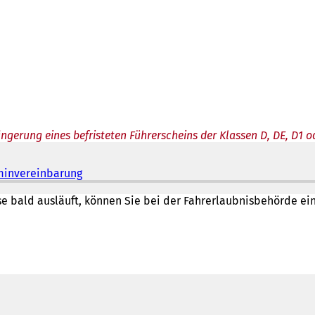
ängerung eines befristeten Führerscheins der Klassen D, DE, D1 
minvereinbarung
(
Ö
f
se bald ausläuft, können Sie bei der Fahrerlaubnisbehörde ei
f
n
e
t
i
n
e
i