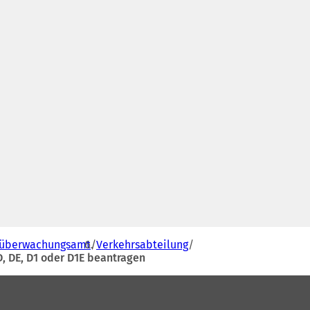
süberwachungsamt
Verkehrsabteilung
D, DE, D1 oder D1E beantragen