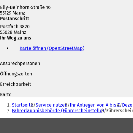
Elly-Beinhorn-Straße 16
55129 Mainz
Postanschrift
Postfach 3820
55028 Mainz
Ihr Weg zu uns
Karte öffnen (OpenStreetMap)
(
Ö
f
Ansprechpersonen
f
n
Öffnungszeiten
e
t
Erreichbarkeit
i
n
Karte
e
Sie
i
Startseite
Service nutzen
Ihr Anliegen von A bis Z
Deze
befinden
n
Fahrerlaubnisbehörde (Führerscheinstelle)
Führerschein
e
sich
Fußbereich
m
hier:
n
e