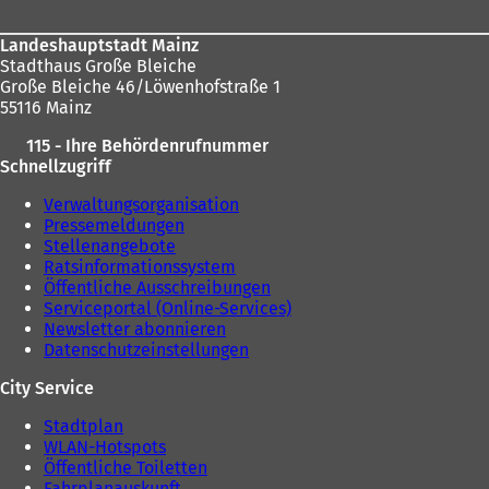
u
e
Landeshauptstadt Mainz
n
Stadthaus Große Bleiche
T
Große Bleiche 46/Löwenhofstraße 1
a
55116 Mainz
b
)
115 - Ihre Behördenrufnummer
Schnellzugriff
Verwaltungsorganisation
Pressemeldungen
Stellenangebote
Ratsinformationssystem
Öffentliche Ausschreibungen
Serviceportal (Online-Services)
Newsletter abonnieren
Datenschutzeinstellungen
City Service
Stadtplan
WLAN-Hotspots
Öffentliche Toiletten
Fahrplanauskunft