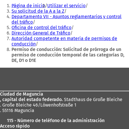
Estás
n
a
Página de inicio
Utilizar el servicio
aquí:
a
n
Su solicitud de la A a la Z
n
u
Departamento VII - Asuntos reglamentarios y control
u
e
del tráfico
e
v
Oficina de control del tráfico
v
a
Dirección General de Tráfico
a
p
Autoridad competente en materia de permisos de
p
e
conducción
e
s
Permiso de conducción: Solicitud de prórroga de un
s
t
permiso de conducción temporal de las categorías D,
t
a
DE, D1 o D1E
a
ñ
Zona
ñ
a
a
)
de
)
los
Ciudad de Maguncia
pies
, capital del estado federado.
Stadthaus de Große Bleiche
. Große Bleiche 46/Löwenhofstraße 1
. 55116 Maguncia
115 - Número de teléfono de la administración
Acceso rápido