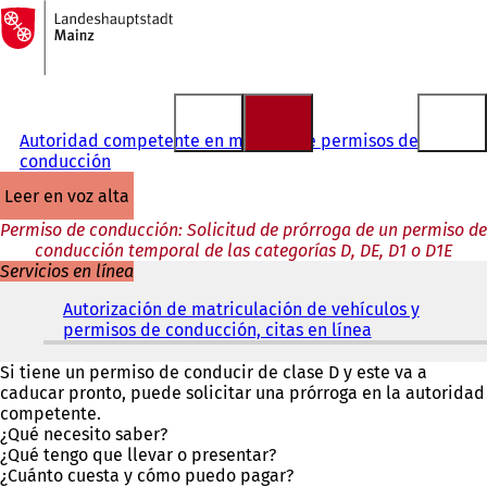
A
la
Saltar al contenido
página
de
inicio
Autoridad competente en materia de permisos de
conducción
leer en voz alta
Permiso de conducción: Solicitud de prórroga de un permiso de
conducción temporal de las categorías D, DE, D1 o D1E
Servicios en línea
Autorización de matriculación de vehículos y
permisos de conducción, citas en línea
(
S
e
Si tiene un permiso de conducir de clase D y este va a
a
caducar pronto, puede solicitar una prórroga en la autoridad
b
competente.
r
¿Qué necesito saber?
e
¿Qué tengo que llevar o presentar?
e
¿Cuánto cuesta y cómo puedo pagar?