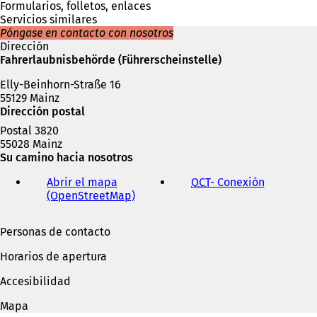
n
Formularios, folletos, enlaces
u
Servicios similares
n
Póngase en contacto con nosotros
a
Dirección
n
Fahrerlaubnisbehörde (Führerscheinstelle)
u
Elly-Beinhorn-Straße 16
e
55129 Mainz
v
Dirección postal
a
p
Postal 3820
e
55028 Mainz
s
Su camino hacia nosotros
t
a
Abrir el mapa
OCT
- Conexión
(
ñ
(OpenStreetMap)
(
S
a
S
e
)
e
a
Personas de contacto
a
b
b
r
Horarios de apertura
r
e
e
e
Accesibilidad
e
n
n
u
Mapa
u
n