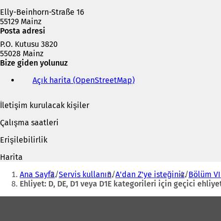
m
Elly-Beinhorn-Straße 16
e
55129 Mainz
d
Posta adresi
e
a
P.O. Kutusu 3820
ç
55028 Mainz
ı
Bize giden yolunuz
l
ı
Açık harita (OpenStreetMap)
(
r
Y
)
e
İletişim kurulacak kişiler
n
i
Çalışma saatleri
b
i
Erişilebilirlik
r
s
Harita
e
Buradasınız:
k
Ana Sayfa
Servis kullanın
A'dan Z'ye isteğiniz
Bölüm VII
m
Ehliyet: D, DE, D1 veya D1E kategorileri için geçici ehli
e
Ayak
d
e
bölgesi
a