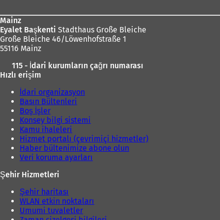
ç
ı
Mainz
l
Eyalet Başkenti
Stadthaus Große Bleiche
ı
Große Bleiche 46/Löwenhofstraße 1
r
55116 Mainz
)
115 - İdari kurumların çağrı numarası
Hızlı erişim
İdari organizasyon
Basın Bültenleri
Boş İşler
Konsey bilgi sistemi
Kamu ihaleleri
Hizmet portalı (çevrimiçi hizmetler)
Haber bültenimize abone olun
Veri koruma ayarları
Şehir Hizmetleri
Şehir haritası
WLAN etkin noktaları
Umumi tuvaletler
Zaman çizelgesi bilgileri