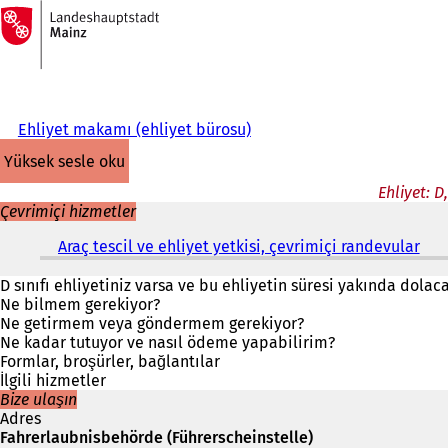
Ana
sayfaya
İçeriğe atla
Ehliyet makamı (ehliyet bürosu)
yüksek sesle oku
Ehliyet: D
Çevrimiçi hizmetler
Araç tescil ve ehliyet yetkisi, çevrimiçi randevular
(
Y
e
D sınıfı ehliyetiniz varsa ve bu ehliyetin süresi yakında dola
n
Ne bilmem gerekiyor?
i
Ne getirmem veya göndermem gerekiyor?
b
Ne kadar tutuyor ve nasıl ödeme yapabilirim?
i
Formlar, broşürler, bağlantılar
r
İlgili hizmetler
s
Bize ulaşın
e
Adres
k
Fahrerlaubnisbehörde (Führerscheinstelle)