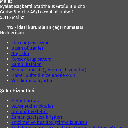
Mainz
Eyalet Başkenti
Stadthaus Große Bleiche
Große Bleiche 46/Löwenhofstraße 1
55116 Mainz
115 - İdari kurumların çağrı numarası
Hızlı erişim
İdari organizasyon
Basın Bültenleri
Boş İşler
Konsey bilgi sistemi
Kamu ihaleleri
Hizmet portalı (çevrimiçi hizmetler)
Haber bültenimize abone olun
Veri koruma ayarları
Şehir Hizmetleri
Şehir haritası
WLAN etkin noktaları
Umumi tuvaletler
Zaman çizelgesi bilgileri
Emzirme ve bez değiştirme kılavuzu
Acil durum girişi - çocukların yardım bulabileceği yer