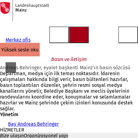
Ana
sayfaya
İçeriğe atla
Merkez ofis
yüksek sesle oku
Basın ve iletişim
Andreas Behringer, eyalet başkenti Mainz'ın basın sözcüsü
Departman, medya için ilk temas noktasıdır. İdarenin
çalışmaları hakkında bilgi verir, basın bültenleri hazırlar,
basın toplantıları düzenler, şehrin resmi sosyal medya
kanallarını yönetir, Belediye Başkanı ve meclis üyelerinin
randevularını koordine eder, konuşmalar ve selamlamalar
hazırlar ve Mainz şehrinde çekim izinleri konusunda destek
sağlar.
Yönetim
Bay Andreas Behringer
HİZMETLER
Bize ulaşın
Organizasyonel yapı