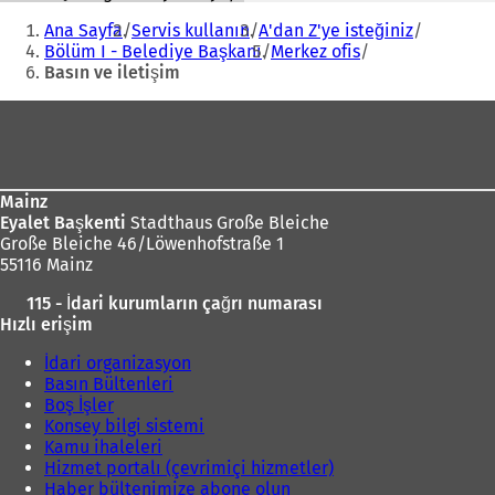
Buradasınız:
Ana Sayfa
Servis kullanın
A'dan Z'ye isteğiniz
Bölüm I - Belediye Başkanı
Merkez ofis
Basın ve iletişim
Ayak
bölgesi
Mainz
Eyalet Başkenti
Stadthaus Große Bleiche
Große Bleiche 46/Löwenhofstraße 1
55116 Mainz
115 - İdari kurumların çağrı numarası
Hızlı erişim
İdari organizasyon
Basın Bültenleri
Boş İşler
Konsey bilgi sistemi
Kamu ihaleleri
Hizmet portalı (çevrimiçi hizmetler)
Haber bültenimize abone olun