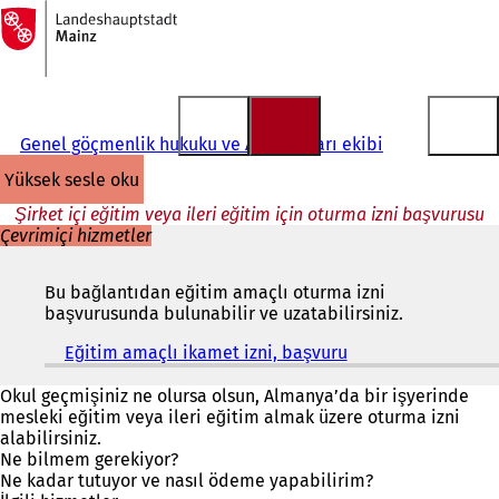
Ana
sayfaya
İçeriğe atla
Genel göçmenlik hukuku ve AB konuları ekibi
yüksek sesle oku
Şirket içi eğitim veya ileri eğitim için oturma izni başvurusu
Çevrimiçi hizmetler
Bu bağlantıdan eğitim amaçlı oturma izni
başvurusunda bulunabilir ve uzatabilirsiniz.
Eğitim amaçlı ikamet izni, başvuru
(
Y
e
Okul geçmişiniz ne olursa olsun, Almanya’da bir işyerinde
n
mesleki eğitim veya ileri eğitim almak üzere oturma izni
i
alabilirsiniz.
b
Ne bilmem gerekiyor?
i
Ne kadar tutuyor ve nasıl ödeme yapabilirim?