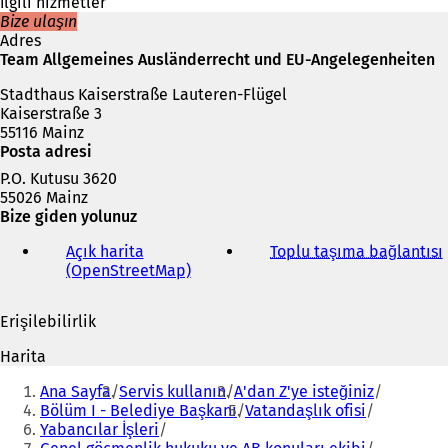
r
İlgili hizmetler
s
Bize ulaşın
e
Adres
k
Team Allgemeines Ausländerrecht und EU-Angelegenheiten
m
Stadthaus Kaiserstraße Lauteren-Flügel
e
Kaiserstraße 3
d
55116 Mainz
e
Posta adresi
a
ç
P.O. Kutusu 3620
ı
55026 Mainz
l
Bize giden yolunuz
ı
r
Açık harita
Toplu taşıma bağlantısı
(
)
(OpenStreetMap)
(
Y
e
Erişilebilirlik
n
i
i
Harita
b
i
Buradasınız:
i
Ana Sayfa
Servis kullanın
A'dan Z'ye isteğiniz
r
Bölüm I - Belediye Başkanı
Vatandaşlık ofisi
s
Yabancılar İşleri
e