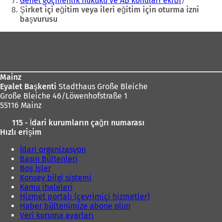
Genel göçmenlik hukuku ve AB konuları ekibi
k
Şirket içi eğitim veya ileri eğitim için oturma izni
m
başvurusu
e
d
Ayak
e
bölgesi
a
ç
ı
ı
l
Mainz
l
ı
Eyalet Başkenti
Stadthaus Große Bleiche
ı
Große Bleiche 46/Löwenhofstraße 1
r
)
55116 Mainz
)
115 - İdari kurumların çağrı numarası
Hızlı erişim
İdari organizasyon
Basın Bültenleri
Boş İşler
Konsey bilgi sistemi
Kamu ihaleleri
Hizmet portalı (çevrimiçi hizmetler)
Haber bültenimize abone olun
Veri koruma ayarları