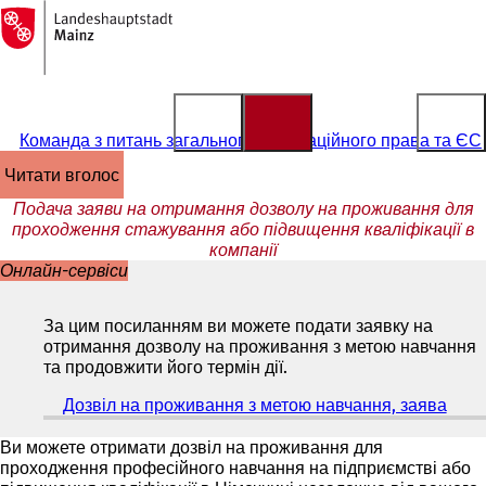
На
головну
Перейти до змісту
сторінку
Команда з питань загального імміграційного права та ЄС
читати вголос
Подача заяви на отримання дозволу на проживання для
проходження стажування або підвищення кваліфікації в
компанії
Онлайн-сервіси
За цим посиланням ви можете подати заявку на
отримання дозволу на проживання з метою навчання
та продовжити його термін дії.
Дозвіл на проживання з метою навчання, заява
(
В
і
Ви можете отримати дозвіл на проживання для
д
проходження професійного навчання на підприємстві або