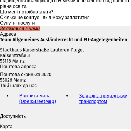
к
підвищення кваліфікації в Німеччині незалежно від вашого
р
рівня освіти.
и
Що мені потрібно знати?
в
Скільки це коштує і як я можу заплатити?
а
Супутні послуги
є
Зв'яжіться з нами
т
Адреса
ь
Team Allgemeines Ausländerrecht und EU-Angelegenheiten
с
Stadthaus Kaiserstraße Lauteren-Flügel
я
Kaiserstraße 3
в
55116 Mainz
н
Поштова адреса
о
в
Поштова скринька 3620
і
55026 Mainz
й
Твій шлях до нас
в
к
Відкрита мапа
Зв'язок з громадським
л
(OpenStreetMap)
(
транспортом
(
а
В
В
д
і
і
Доступність
ц
д
д
і
к
к
Карта
)
р
р