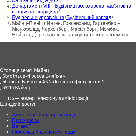
Ваш запит від А до Я
Департамент VIII - Будівництво, охорона пам'яток та
історична спадщина
Будівельне управління
Будівельний нагляд
Майнц-Північ (Фінтен, Гонсенхайм, Гартенберг-
Мюнхфельд, Лерхенберг, Марієнборн, Момбах,
Нойштадт), рекламні інсталяції та торгові автомати
Зона
для
ніг
Столиця землі Майнц
,
Stadthaus «Гроссе Бляйхе»
, «Гроссе Бляйхе» 46/«Льовенхофштрассе» 1
, 55116 Майнц
115 — номер телефону адміністрації
Швидкий доступ
Адміністративна організація
Прес-релізи
Вакансії
Інформаційна система ради