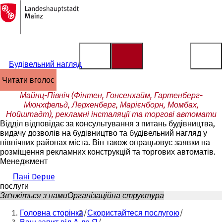
На
головну
Перейти до змісту
сторінку
Будівельний нагляд
читати вголос
Майнц-Північ (Фінтен, Гонсенхайм, Гартенберг-
Мюнхфельд, Лерхенберг, Марієнборн, Момбах,
Нойштадт), рекламні інсталяції та торгові автомати
Відділ відповідає за консультування з питань будівництва,
видачу дозволів на будівництво та будівельний нагляд у
північних районах міста. Він також опрацьовує заявки на
розміщення рекламних конструкцій та торгових автоматів.
Менеджмент
Пані Depue
послуги
Зв'яжіться з нами
Організаційна структура
Ти
Головна сторінка
Скористайтеся послугою
тут: