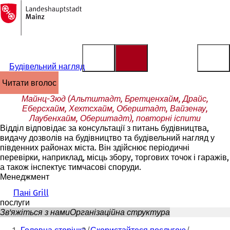
На
головну
Перейти до змісту
сторінку
Будівельний нагляд
читати вголос
Майнц-Зюд (Альтштадт, Бретценхайм, Драйс,
Еберсхайм, Хехтсхайм, Оберштадт, Вайзенау,
Лаубенхайм, Оберштадт), повторні іспити
Відділ відповідає за консультації з питань будівництва,
видачу дозволів на будівництво та будівельний нагляд у
південних районах міста. Він здійснює періодичні
перевірки, наприклад, місць збору, торгових точок і гаражів,
а також інспектує тимчасові споруди.
Менеджмент
Пані Grill
послуги
Зв'яжіться з нами
Організаційна структура
Ти