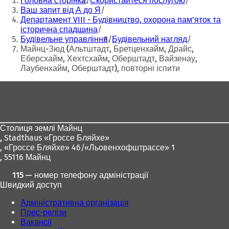
Головна сторінка
Скористайтеся послугою
тут:
Ваш запит від А до Я
Департамент VIII - Будівництво, охорона пам'яток та
історична спадщина
Будівельне управління
Будівельний нагляд
Майнц-Зюд (Альтштадт, Бретценхайм, Драйс,
Еберсхайм, Хехтсхайм, Оберштадт, Вайзенау,
Лаубенхайм, Оберштадт), повторні іспити
Зона
для
ніг
Столиця землі Майнц
,
Stadthaus «Гроссе Бляйхе»
, «Гроссе Бляйхе» 46/«Льовенхофштрассе» 1
, 55116 Майнц
115 — номер телефону адміністрації
Швидкий доступ
Адміністративна організація
Прес-релізи
Вакансії