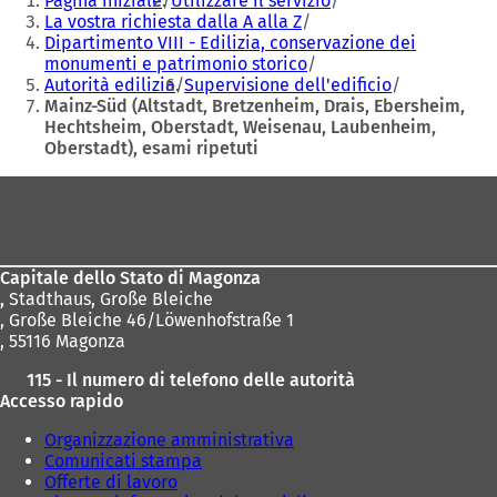
Pagina iniziale
Utilizzare il servizio
qui:
La vostra richiesta dalla A alla Z
Dipartimento VIII - Edilizia, conservazione dei
monumenti e patrimonio storico
Autorità edilizia
Supervisione dell'edificio
Mainz-Süd (Altstadt, Bretzenheim, Drais, Ebersheim,
Hechtsheim, Oberstadt, Weisenau, Laubenheim,
Oberstadt), esami ripetuti
Area
dei
piedi
Capitale dello Stato di Magonza
,
Stadthaus, Große Bleiche
, Große Bleiche 46/Löwenhofstraße 1
, 55116 Magonza
115 - Il numero di telefono delle autorità
Accesso rapido
Organizzazione amministrativa
Comunicati stampa
Offerte di lavoro