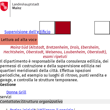
Alla
pagina
Vai al contenuto
iniziale
Supervisione dell'edificio
lettura ad alta voce
Mainz-Süd (Altstadt, Bretzenheim, Drais, Ebersheim,
Hechtsheim, Oberstadt, Weisenau, Laubenheim, Oberstadt),
esami ripetuti
Il dipartimento è responsabile della consulenza edilizia, dei
permessi di costruzione e della supervisione edilizia nei
quartieri meridionali della città. Effettua ispezioni
periodiche, ad esempio su luoghi di ritrovo, punti vendita e
garage, e controlla le strutture temporanee.
Gestione
Donna Grill
servizi
Contattateci
Struttura organizzativa
Siete