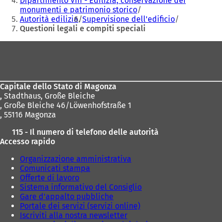
Dipartimento VIII - Edilizia, conservazione dei
monumenti e patrimonio storico
Autorità edilizia
Supervisione dell'edificio
Questioni legali e compiti speciali
Area
dei
piedi
Capitale dello Stato di Magonza
,
Stadthaus, Große Bleiche
, Große Bleiche 46/Löwenhofstraße 1
, 55116 Magonza
115 - Il numero di telefono delle autorità
Accesso rapido
Organizzazione amministrativa
Comunicati stampa
Offerte di lavoro
Sistema informativo del Consiglio
Gare d'appalto pubbliche
Portale dei servizi (servizi online)
Iscriviti alla nostra newsletter