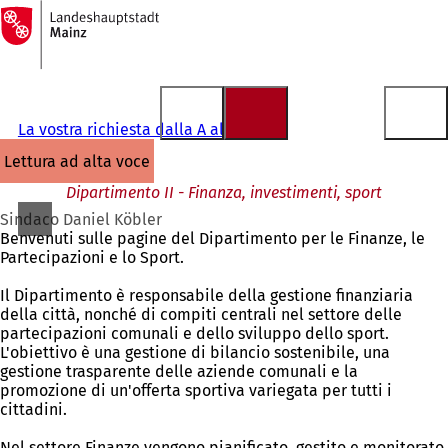
Alla
pagina
Vai al contenuto
iniziale
La vostra richiesta dalla A alla Z
lettura ad alta voce
Dipartimento II - Finanza, investimenti, sport
Sindaco Daniel Köbler
Benvenuti sulle pagine del Dipartimento per le Finanze, le
Partecipazioni e lo Sport.
Il Dipartimento è responsabile della gestione finanziaria
della città, nonché di compiti centrali nel settore delle
partecipazioni comunali e dello sviluppo dello sport.
L'obiettivo è una gestione di bilancio sostenibile, una
gestione trasparente delle aziende comunali e la
promozione di un'offerta sportiva variegata per tutti i
cittadini.
Nel settore Finanze vengono pianificato, gestito e monitorato