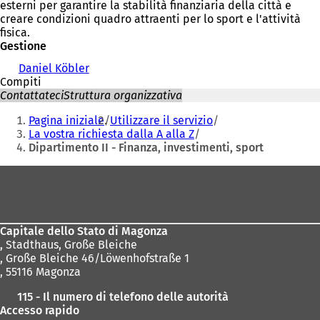
esterni per garantire la stabilità finanziaria della città e
creare condizioni quadro attraenti per lo sport e l'attività
fisica.
Gestione
Daniel Köbler
Compiti
Contattateci
Struttura organizzativa
Siete
Pagina iniziale
Utilizzare il servizio
qui:
La vostra richiesta dalla A alla Z
Dipartimento II - Finanza, investimenti, sport
Area
dei
piedi
Capitale dello Stato di Magonza
,
Stadthaus, Große Bleiche
, Große Bleiche 46/Löwenhofstraße 1
, 55116 Magonza
115 - Il numero di telefono delle autorità
Accesso rapido