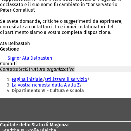
declassato e il suo nome fu cambiato in "Conservatorio
Peter-Cornelius".
Se avete domande, critiche o suggerimenti da esprimere,
non esitate a contattarci. Io e i miei collaboratori del
dipartimento siamo a vostra completa disposizione.
Ata Delbasteh
Gestione
Signor Ata Delbasteh
Compiti
Contattateci
Struttura organizzativa
Siete
Pagina iniziale
Utilizzare il servizio
qui:
La vostra richiesta dalla A alla Z
Dipartimento VI - Cultura e scuola
Area
dei
piedi
Capitale dello Stato di Magonza
,
Stadthaus, Große Bleiche