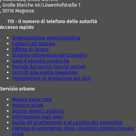
, Große Bleiche 46/Löwenhofstraße 1
, 55116 Magonza
115 - Il numero di telefono delle autorità
Accesso rapido
Organizzazione amministrativa
Comunicati stampa
Offerte di lavoro
Sistema informativo del Consiglio
Gare d'appalto pubbliche
Portale dei servizi (servizi online)
Iscriviti alla nostra newsletter
Impostazioni di protezione dei dati
Servizio urbano
Mappa della città
Hotspot WLAN
Servizi igienici pubblici
Informazioni sugli orari
Guida all'allattamento e al cambio del pannolino
Ingresso di emergenza: dove i bambini possono trovare
aiuto