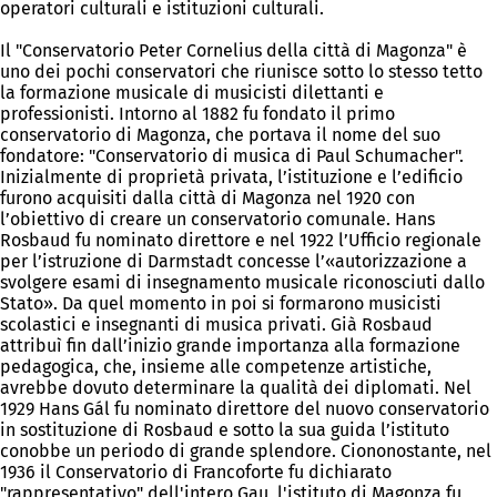
operatori culturali e istituzioni culturali.
Il "Conservatorio Peter Cornelius della città di Magonza" è
uno dei pochi conservatori che riunisce sotto lo stesso tetto
la formazione musicale di musicisti dilettanti e
professionisti. Intorno al 1882 fu fondato il primo
conservatorio di Magonza, che portava il nome del suo
fondatore: "Conservatorio di musica di Paul Schumacher".
Inizialmente di proprietà privata, l’istituzione e l’edificio
furono acquisiti dalla città di Magonza nel 1920 con
l’obiettivo di creare un conservatorio comunale. Hans
Rosbaud fu nominato direttore e nel 1922 l’Ufficio regionale
per l’istruzione di Darmstadt concesse l’«autorizzazione a
svolgere esami di insegnamento musicale riconosciuti dallo
Stato». Da quel momento in poi si formarono musicisti
scolastici e insegnanti di musica privati. Già Rosbaud
attribuì fin dall’inizio grande importanza alla formazione
pedagogica, che, insieme alle competenze artistiche,
avrebbe dovuto determinare la qualità dei diplomati. Nel
1929 Hans Gál fu nominato direttore del nuovo conservatorio
in sostituzione di Rosbaud e sotto la sua guida l’istituto
conobbe un periodo di grande splendore. Ciononostante, nel
1936 il Conservatorio di Francoforte fu dichiarato
"rappresentativo" dell'intero Gau, l'istituto di Magonza fu