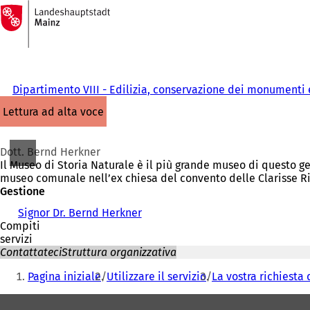
Alla
pagina
Vai al contenuto
iniziale
Dipartimento VIII - Edilizia, conservazione dei monumenti 
lettura ad alta voce
Dott. Bernd Herkner
Il Museo di Storia Naturale è il più grande museo di questo g
museo comunale nell’ex chiesa del convento delle Clarisse Ri
Gestione
Signor Dr. Bernd Herkner
Compiti
servizi
Contattateci
Struttura organizzativa
Siete
Pagina iniziale
Utilizzare il servizio
La vostra richiesta 
qui:
Area