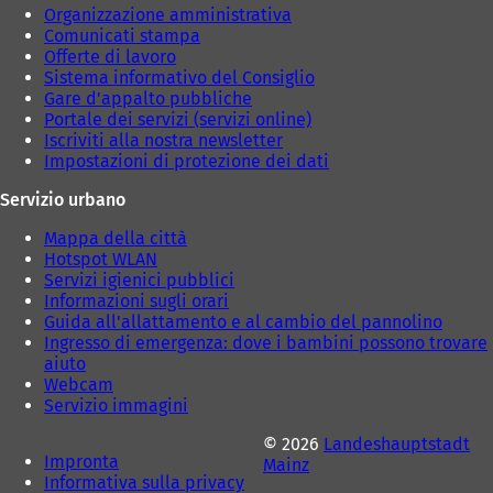
Organizzazione amministrativa
Comunicati stampa
Offerte di lavoro
Sistema informativo del Consiglio
Gare d'appalto pubbliche
Portale dei servizi (servizi online)
Iscriviti alla nostra newsletter
Impostazioni di protezione dei dati
Servizio urbano
Mappa della città
Hotspot WLAN
Servizi igienici pubblici
Informazioni sugli orari
Guida all'allattamento e al cambio del pannolino
Ingresso di emergenza: dove i bambini possono trovare
aiuto
Webcam
Servizio immagini
© 2026
Landeshauptstadt
Impronta
Mainz
Informativa sulla privacy