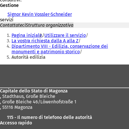
Gestione
Signor Kevin Vossler-Schneider
servizi
Contattateci
Struttura organizzativa
Siete
Pagina iniziale
Utilizzare il servizio
qui:
La vostra richiesta dalla A alla Z
Dipartimento VIII - Edilizia, conservazione dei
monumenti e patrimonio storico
Autorità edilizia
Area
dei
piedi
Capitale dello Stato di Magonza
,
Stadthaus, Große Bleiche
, Große Bleiche 46/Löwenhofstraße 1
, 55116 Magonza
115 - Il numero di telefono delle autorità
Accesso rapido