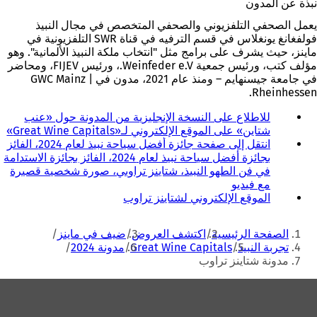
نبذة عن المدون
يعمل الصحفي التلفزيوني والصحفي المتخصص في مجال النبيذ
فولفغانغ يونغلاس في قسم الترفيه في قناة SWR التلفزيونية في
ماينز، حيث يشرف على برامج مثل "انتخاب ملكة النبيذ الألمانية". وهو
مؤلف كتب، ورئيس جمعية Weinfeder e.V.، ورئيس FIJEV، ومحاضر
في جامعة جيسنهايم – ومنذ عام 2021، مدون في GWC Mainz |
Rheinhessen.
للاطلاع على النسخة الإنجليزية من المدونة حول «عنب
شتاين» على الموقع الإلكتروني لـ«Great Wine Capitals»
(
انتقل إلى صفحة جائزة أفضل سياحة نبيذ لعام 2024، الفائز
ي
بجائزة أفضل سياحة نبيذ لعام 2024، الفائز بجائزة الاستدامة
ف
في فن الطهو النبيذ، شتاينز تراوبي، صورة شخصية قصيرة
ت
مع فيديو
ح
الموقع الإلكتروني لشتاينز تراوب
(
ف
ي
ي
أنت
ف
ع
الصفحة الرئيسية
اكتشف العروض
ضيف في ماينز
ت
ل
هنا
تجربة النبيذ
Great Wine Capitals
مدونة 2024
ح
ا
مدونة شتاينز تراوب
ف
م
ي
ة
منطقة
ع
ت
القدم
ل
ب