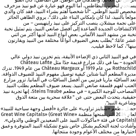
يستخدم لتخزين البطاطس، أما اليوم فهو عبارة عن قبو نبيذ مزخرف
مخصص للنبيذ الوطني. "أنا شخصياً أهتم بشراء النبيذ، فقد كان والدي
مولعاً بالنبيذ، لذا كان بإمكاني البناء على ذلك"، يروي الطاهي الحائز
على نجمة ميشلان. ينصب التركيز على نبيذ راينهيسن – من
الاكتشافات الجديدة الصاعدة إلى أفضل صانعي النبيذ، يتم تمثيل نخبة
نخبة من مشهد النبيذ الألماني. بعض أنواع النبيذ لديها أكثر من اثني
عشر عامًا: "يطلب بعض الضيوف أنواعًا مختلفة من النبيذ ويقارنون
بينها"، كما لاحظ فيليب.
في قبو النبيذ الثاني ذي الإضاءة الأنيقة، يتم تخزين نبيذ دولي عالي
الجودة – بما في ذلك مزارع قديمة جدًا مثل Château Lafite
Rothschild من عام 1919 أو Château Margaux من عام 1949. تدرك
مديرة المطعم ألينا شتاين كيفية توصيل مفهوم النبيذ للضيوف الذواقة.
تعد الساقيّة ماريا فيزنيي من أفضل الساقيّات في ألمانيا. تزور مزارع
العنب لفهم فلسفة صانعي النبيذ. يسعد ضيوف المطعم بطلب النبيذ
المصاحب للوجبة الكبيرة – في مطعم Steins Traube، إنها تجربة نبيذ
حقيقية. يتحدث البعض حتى عن "علاقة سحرية بين متعة الذوق
وشاعرية النبيذ".
حصل مطعم «شتاينز تراوب» على جائزة «أفضل وجهة سياحية للنبيذ»
لعام 2024 التي تمنحها منظمة «Great Wine Capitals» (Great Wine
Capitals) في فئة «مأكولات النبيذ على الصعيدين الوطني والدولي».
وأشادت لجنة التحكيم بشكل خاص بتنوع تشكيلة النبيذ المتوفرة وعمق
اختيارها من مختلف الأعوام وجودة منتجاتها.