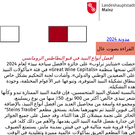
إلى
الصفحة
الانتقال إلى المحتوى
الرئيسية
مدونة 2024
القراءة بصوت عالٍ
أفضل أنواع النبيذ في قبو البطاطس الرومانسي
حصلت «شتاينز تراوب» على جائزة «أفضل سياحة نبيذ» لعام 2024
التي تمنحها منظمة «Great Wine Capitals» في فئة «مأكولات النبيذ
على الصعيدين الوطني والدولي». وأشادت لجنة التحكيم بشكل خاص
بنطاق تشكيلة النبيذ المتوفرة، وتنوعها عبر الأعوام المختلفة، وجودة
هذه التشكيلة.
بالنسبة لعشاق النبيذ المتحمسين، فإن قائمة النبيذ الممتازة تبدو وكأنها
شعر نبيذي خالص: أكثر من 900 نوع، 50٪ منها من نوع ريسلينغ،
ومجموعة واسعة من محاصيل العديد من أفضل أنواع النبيذ، بالإضافة
إلى قبوين للنبيذ تم تجهيزهما بعناية. يستحق مطعم "Steins Traube"
الحائز على نجمة ميشلان كل هذا الثناء، وقد حصل على جميع الجوائز
عن جدارة بفضل قائمة النبيذ التي يقدمها. والأهم من ذلك كله: في
أجواء قروية شبه مثالية في حي فينتن بمدينة ماينز، يستمتع الضيوف
في هذا المطعم العريق بمأكولات عالمية مميزة وتقليدية في الوقت