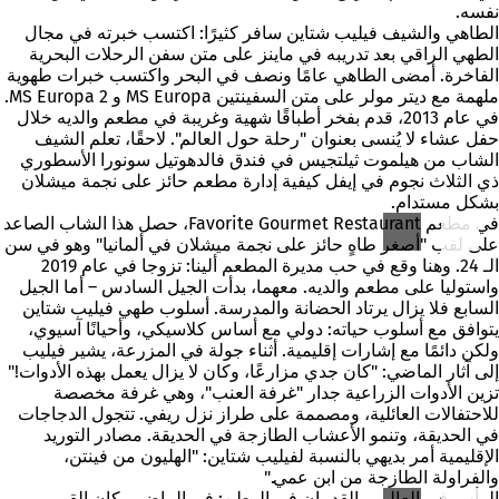
نفسه.
الطاهي والشيف فيليب شتاين سافر كثيرًا: اكتسب خبرته في مجال
الطهي الراقي بعد تدريبه في ماينز على متن سفن الرحلات البحرية
الفاخرة. أمضى الطاهي عامًا ونصف في البحر واكتسب خبرات طهوية
ملهمة مع ديتر مولر على متن السفينتين MS Europa و MS Europa 2.
في عام 2013، قدم بفخر أطباقًا شهية وغريبة في مطعم والديه خلال
حفل عشاء لا يُنسى بعنوان "رحلة حول العالم". لاحقًا، تعلم الشيف
الشاب من هيلموت ثيلتجيس في فندق فالدهوتيل سونورا الأسطوري
ذي الثلاث نجوم في إيفل كيفية إدارة مطعم حائز على نجمة ميشلان
بشكل مستدام.
في مطعم Favorite Gourmet Restaurant، حصل هذا الشاب الصاعد
على لقب "أصغر طاهٍ حائز على نجمة ميشلان في ألمانيا" وهو في سن
الـ 24. وهنا وقع في حب مديرة المطعم ألينا: تزوجا في عام 2019
واستوليا على مطعم والديه. معهما، بدأت الجيل السادس – أما الجيل
السابع فلا يزال يرتاد الحضانة والمدرسة. أسلوب طهي فيليب شتاين
يتوافق مع أسلوب حياته: دولي مع أساس كلاسيكي، وأحيانًا آسيوي،
ولكن دائمًا مع إشارات إقليمية. أثناء جولة في المزرعة، يشير فيليب
إلى آثار الماضي: "كان جدي مزارعًا، وكان لا يزال يعمل بهذه الأدوات!"
تزين الأدوات الزراعية جدار "غرفة العنب"، وهي غرفة مخصصة
للاحتفالات العائلية، ومصممة على طراز نزل ريفي. تتجول الدجاجات
في الحديقة، وتنمو الأعشاب الطازجة في الحديقة. مصادر التوريد
الإقليمية أمر بديهي بالنسبة لفيليب شتاين: "الهليون من فينتن،
والفراولة الطازجة من ابن عمي."
الرأس في العالم، والقدمان في الوطن: في الماضي، كان القبو