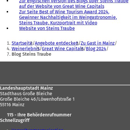
Zur englischen Version des Blogs über Steins Traube
auf der Website von Great Wine Capitals
(
Zur Seite Best of Wine Tourism Award 2024,
Ö
Gewinner Nachhaltigkeit im Weingastronomie,
f
Steins Traube, Kurzportrait mit Video
f
Website von Steins Traube
(
n
Ö
e
Sie
f
t
Startseite
Angebote entdecken
Zu Gast in Mainz
f
i
befinden
Weinerlebnis
Great Wine Capitals
Blog 2024
n
n
Blog Steins Traube
sich
e
e
t
i
hier:
Fußbereich
i
n
n
e
e
m
i
n
Landeshauptstadt Mainz
n
e
Stadthaus Große Bleiche
e
u
Große Bleiche 46/Löwenhofstraße 1
m
e
55116 Mainz
n
n
e
T
115 - Ihre Behördenrufnummer
u
a
Schnellzugriff
e
b
n
)