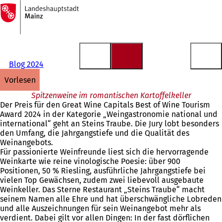
Zur
Startseite
Inhalt anspringen
Blog 2024
vorlesen
Spitzenweine im romantischen Kartoffelkeller
Der Preis für den Great Wine Capitals Best of Wine Tourism
Award 2024 in der Kategorie „Weingastronomie national und
international“ geht an Steins Traube. Die Jury lobt besonders
den Umfang, die Jahrgangstiefe und die Qualität des
Weinangebots.
Für passionierte Weinfreunde liest sich die hervorragende
Weinkarte wie reine vinologische Poesie: über 900
Positionen, 50 % Riesling, ausführliche Jahrgangstiefe bei
vielen Top Gewächsen, zudem zwei liebevoll ausgebaute
Weinkeller. Das Sterne Restaurant „Steins Traube“ macht
seinem Namen alle Ehre und hat überschwängliche Lobreden
und alle Auszeichnungen für sein Weinangebot mehr als
verdient. Dabei gilt vor allen Dingen: In der fast dörflichen