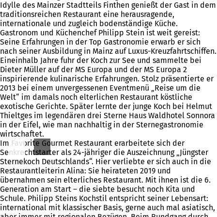
Idylle des Mainzer Stadtteils Finthen genießt der Gast in dem
traditionsreichen Restaurant eine herausragende,
internationale und zugleich bodenständige Küche.
Gastronom und Küchenchef Philipp Stein ist weit gereist:
Seine Erfahrungen in der Top Gastronomie erwarb er sich
nach seiner Ausbildung in Mainz auf Luxus-Kreuzfahrtschiffen.
Eineinhalb Jahre fuhr der Koch zur See und sammelte bei
Dieter Müller auf der MS Europa und der MS Europa 2
inspirierende kulinarische Erfahrungen. Stolz präsentierte er
2013 bei einem unvergessenen Eventmenü „Reise um die
Welt“ im damals noch elterlichen Restaurant köstliche
exotische Gerichte. Später lernte der junge Koch bei Helmut
Thieltges im legendären drei Sterne Haus Waldhotel Sonnora
in der Eifel, wie man nachhaltig in der Sternegastronomie
wirtschaftet.
Im Favorite Gourmet Restaurant erarbeitete sich der
Senkrechtstarter als 24-jähriger die Auszeichnung „Jüngster
Sternekoch Deutschlands“. Hier verliebte er sich auch in die
Restaurantleiterin Alina: Sie heirateten 2019 und
übernahmen sein elterliches Restaurant. Mit ihnen ist die 6.
Generation am Start – die siebte besucht noch Kita und
Schule. Philipp Steins Kochstil entspricht seiner Lebensart:
international mit klassischer Basis, gerne auch mal asiatisch,
aber immer mit regionalen Bezügen. Beim Rundgang durch